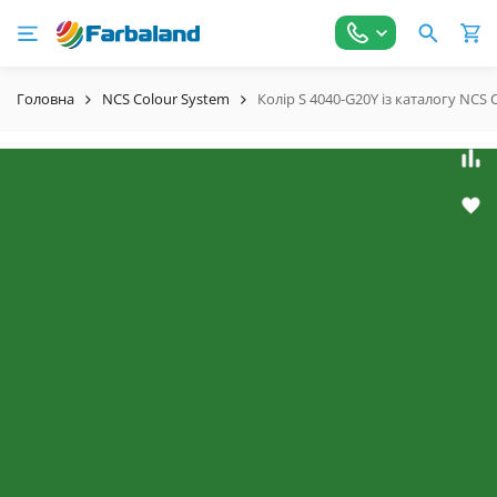
Головна
NCS Colour System
Колір S 4040-G20Y із каталогу NCS 