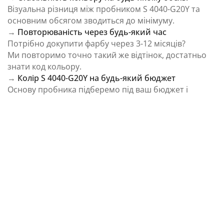
Візуальна різниця між пробником S 4040-G20Y та
основним обсягом зводиться до мінімуму.
→
Повторюваність через будь-який час
Потрібно докупити фарбу через 3-12 місяців?
Ми повторимо точно такий же відтінок, достатньо
знати код кольору.
→
Колір S 4040-G20Y на будь-який бюджет
Основу пробника підберемо під ваш бюджет і
завдання.
⚠️ Важливо: Колір на екрані є орієнтовним і може
відрізнятися від реального відтінку через
особливості пристрою та освітлення.
Як колірна температура впливає на Колір S
4040-G20Y із каталогу NCS Colour System
Природне освітлення