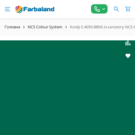
Головна
NCS Colour System
Колір S 4050-B80G із каталогу NCS 