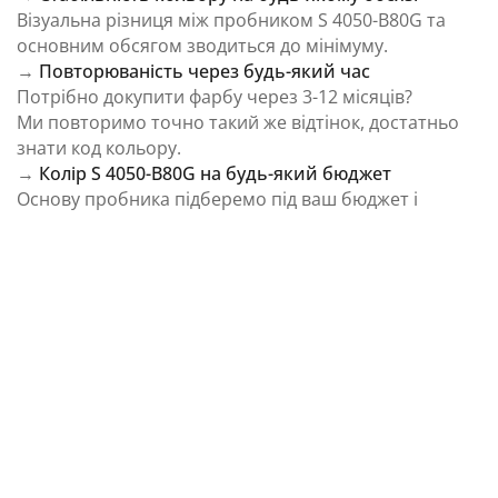
Візуальна різниця між пробником S 4050-B80G та
основним обсягом зводиться до мінімуму.
→
Повторюваність через будь-який час
Потрібно докупити фарбу через 3-12 місяців?
Ми повторимо точно такий же відтінок, достатньо
знати код кольору.
→
Колір S 4050-B80G на будь-який бюджет
Основу пробника підберемо під ваш бюджет і
завдання.
⚠️ Важливо: Колір на екрані є орієнтовним і може
відрізнятися від реального відтінку через
особливості пристрою та освітлення.
Як колірна температура впливає на Колір S
4050-B80G із каталогу NCS Colour System
Природне освітлення