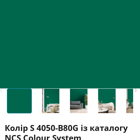
Колір S 4050-B80G із каталогу
NCS Colour System