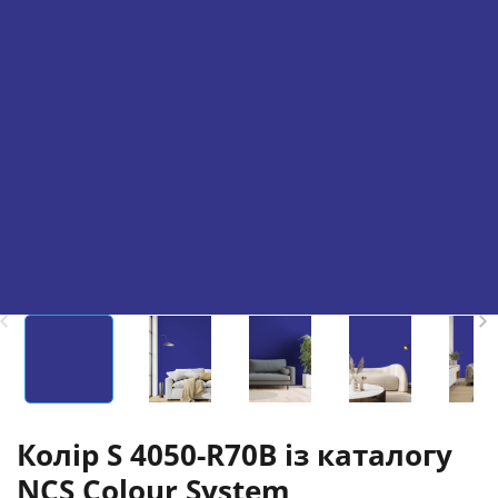
Колір S 4050-R70B із каталогу
NCS Colour System