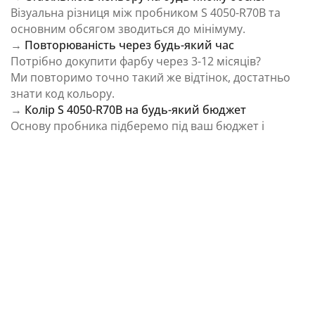
Візуальна різниця між пробником S 4050-R70B та
основним обсягом зводиться до мінімуму.
→
Повторюваність через будь-який час
Потрібно докупити фарбу через 3-12 місяців?
Ми повторимо точно такий же відтінок, достатньо
знати код кольору.
→
Колір S 4050-R70B на будь-який бюджет
Основу пробника підберемо під ваш бюджет і
завдання.
⚠️ Важливо: Колір на екрані є орієнтовним і може
відрізнятися від реального відтінку через
особливості пристрою та освітлення.
Як колірна температура впливає на Колір S
4050-R70B із каталогу NCS Colour System
Природне освітлення