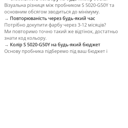
Візуальна різниця між пробником S 5020-G50Y та
основним обсягом зводиться до мінімуму.
→
Повторюваність через будь-який час
Потрібно докупити фарбу через 3-12 місяців?
Ми повторимо точно такий же відтінок, достатньо
знати код кольору.
→
Колір S 5020-G50Y на будь-який бюджет
Основу пробника підберемо під ваш бюджет і
завдання.
⚠️ Важливо: Колір на екрані є орієнтовним і може
відрізнятися від реального відтінку через
особливості пристрою та освітлення.
Як колірна температура впливає на Колір S
5020-G50Y із каталогу NCS Colour System
Природне освітлення