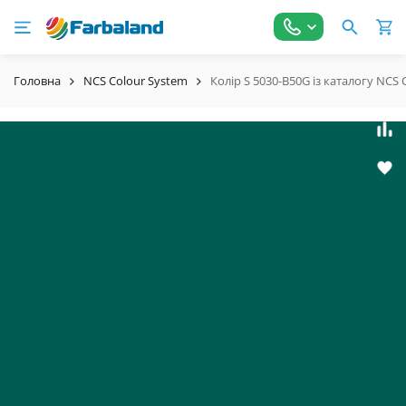
Головна
NCS Colour System
Колір S 5030-B50G із каталогу NCS 