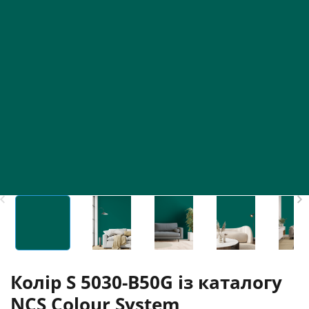
Колір S 5030-B50G із каталогу
NCS Colour System