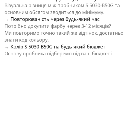
Візуальна різниця між пробником S 5030-B50G та
основним обсягом зводиться до мінімуму.
→
Повторюваність через будь-який час
Потрібно докупити фарбу через 3-12 місяців?
Ми повторимо точно такий же відтінок, достатньо
знати код кольору.
→
Колір S 5030-B50G на будь-який бюджет
Основу пробника підберемо під ваш бюджет і
завдання.
⚠️ Важливо: Колір на екрані є орієнтовним і може
відрізнятися від реального відтінку через
особливості пристрою та освітлення.
Як колірна температура впливає на Колір S
5030-B50G із каталогу NCS Colour System
Природне освітлення