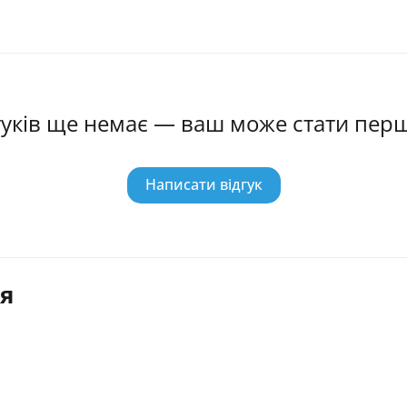
гуків ще немає — ваш може стати пер
Написати відгук
я