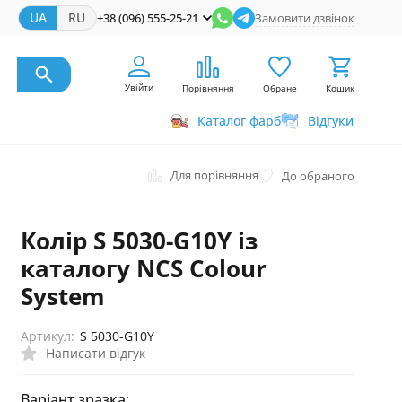
UA
RU
+38 (096) 555-25-21
Замовити дзвінок
Увійти
Порівняння
Обране
Кошик
Каталог фарб
Відгуки
Для порівняння
До обраного
Колір S 5030-G10Y із
каталогу NCS Colour
System
Артикул:
S 5030-G10Y
Написати відгук
Варіант зразка: