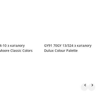
4-10 з каталогу
GY91 70GY 13/324 з каталогу
M
oore Classic Colors
Dulux Colour Palette
S