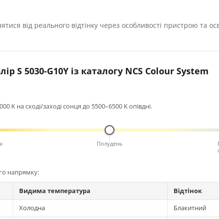
нятися від реального відтінку через особливості пристрою та ос
ір S 5030-G10Y із каталогу NCS Colour System
0 K на сході/заході сонця до 5500–6500 K опівдні.
к
Полудень
ого напрямку:
Видима температура
Відтінок
Холодна
Блакитний