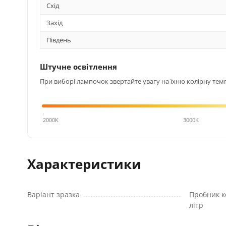
Схід
Захід
Південь
Штучне освітлення
При виборі лампочок звертайте увагу на їхню колірну темп
4000K
2000K
3000K
Характеристики
Варіант зразка
Пробник к
літр