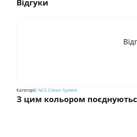
Відгуки
Від
Категорії:
NCS Colour System
З цим кольором поєднуютьс