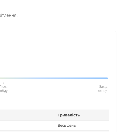
вітлення.
Після
Захід
обіду
сонця
Тривалість
Весь день