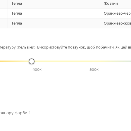
Тепла
Жовтий
Тепла
Оранжево-чер
Тепла
Оранжево-жов
ературу (Кельвіни). Використовуйте повзунок, щоб побачити, як цей від
4000K
5000K
ольору фарби 1