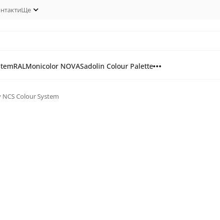
нтакти
Ще
stem
RAL
Monicolor NOVA
Sadolin Colour Palette
у NCS Colour System