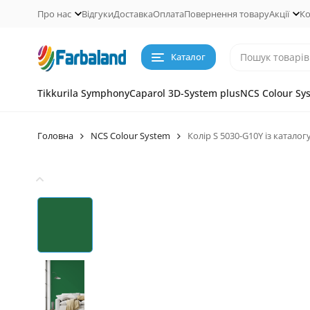
Про нас
Відгуки
Доставка
Оплата
Повернення товару
Акції
Ко
Каталог
Tikkurila Symphony
Caparol 3D-System plus
NCS Colour Sy
Головна
NCS Colour System
Колір S 5030-G10Y із каталог