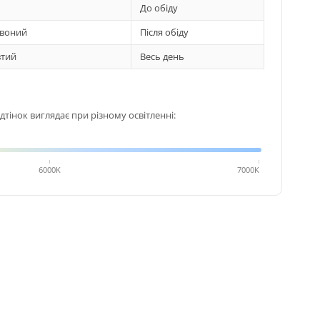
До обіду
воний
Після обіду
тий
Весь день
тінок виглядає при різному освітленні:
6000K
7000K