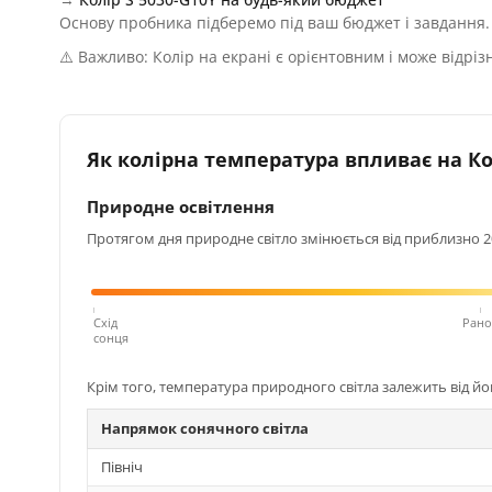
Основу пробника підберемо під ваш бюджет і завдання.
⚠️ Важливо: Колір на екрані є орієнтовним і може відріз
Як колірна температура впливає на Кол
Природне освітлення
Протягом дня природне світло змінюється від приблизно 200
Схід
Рано
сонця
Крім того, температура природного світла залежить від й
Напрямок сонячного світла
Північ