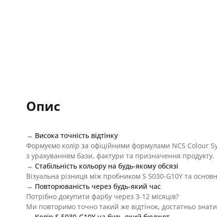
Опис
→
Висока точність відтінку
Формуємо колір за офіційними формулами NCS Colour S
з урахуванням бази, фактури та призначення продукту.
→
Стабільність кольору на будь-якому обсязі
Візуальна різниця між пробником S 5030-G10Y та основн
→
Повторюваність через будь-який час
Потрібно докупити фарбу через 3-12 місяців?
Ми повторимо точно такий же відтінок, достатньо знати
→
Колір S 5030-G10Y на будь-який бюджет