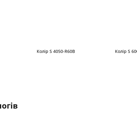
Колір S 4050-R60B
Колір S 6
огів