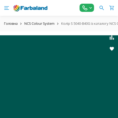
Головна
NCS Colour System
Колір S 5040-B40G із каталогу NCS 