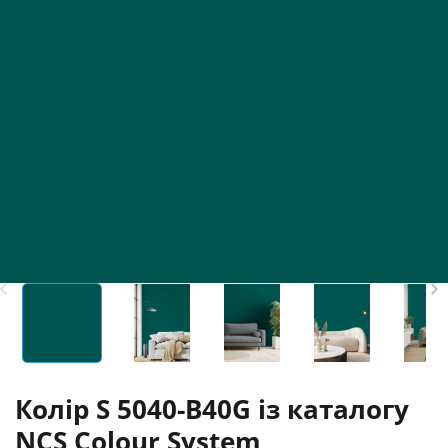
Колір S 5040-B40G із каталогу
NCS Colour System