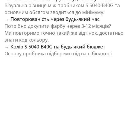
Візуальна різниця між пробником S 5040-B40G та
основним обсягом зводиться до мінімуму.
→
Повторюваність через будь-який час
Потрібно докупити фарбу через 3-12 місяців?
Ми повторимо точно такий же відтінок, достатньо
знати код кольору.
→
Колір S 5040-B40G на будь-який бюджет
Основу пробника підберемо під ваш бюджет і
завдання.
⚠️ Важливо: Колір на екрані є орієнтовним і може
відрізнятися від реального відтінку через
особливості пристрою та освітлення.
Як колірна температура впливає на Колір S
5040-B40G із каталогу NCS Colour System
Природне освітлення