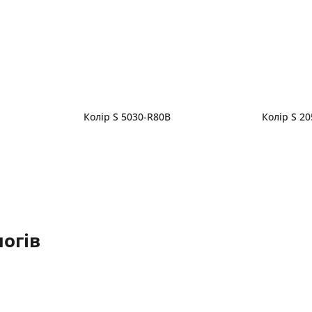
Колір S 5030-R80B
Колір S 2
огів