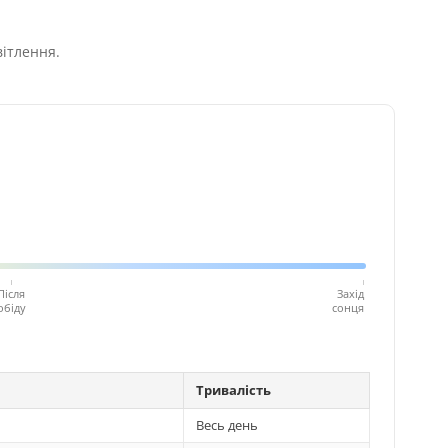
вітлення.
Після
Захід
обіду
сонця
Тривалість
Весь день