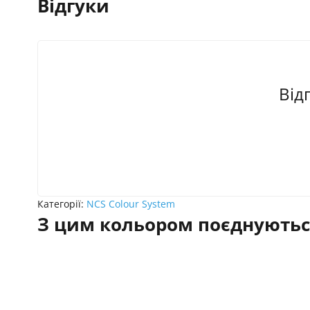
Відгуки
Від
Категорії:
NCS Colour System
З цим кольором поєднуютьс