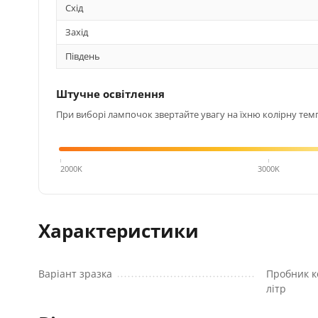
Схід
Захід
Південь
Штучне освітлення
При виборі лампочок звертайте увагу на їхню колірну темп
4000K
2000K
3000K
Характеристики
Варіант зразка
Пробник к
літр