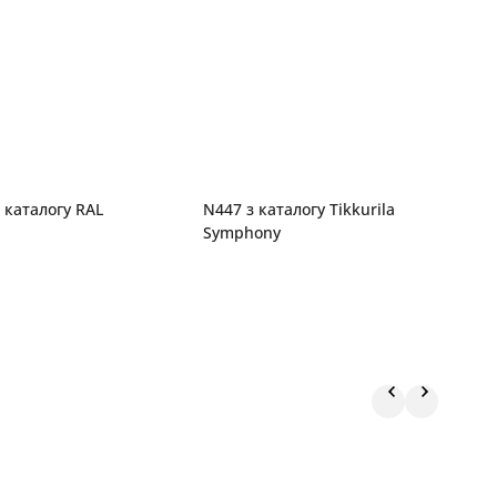
 каталогу RAL
N447 з каталогу Tikkurila
Neu
Symphony
к