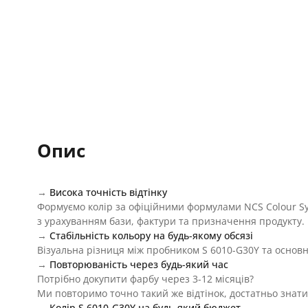
Опис
→
Висока точність відтінку
Формуємо колір за офіційними формулами NCS Colour S
з урахуванням бази, фактури та призначення продукту.
→
Стабільність кольору на будь-якому обсязі
Візуальна різниця між пробником S 6010-G30Y та основн
→
Повторюваність через будь-який час
Потрібно докупити фарбу через 3-12 місяців?
Ми повторимо точно такий же відтінок, достатньо знати
→
Колір S 6010-G30Y на будь-який бюджет