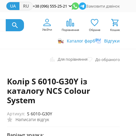
UA
RU
+38 (096) 555-25-21
Замовити дзвінок
Увійти
Порівняння
Обране
Кошик
Каталог фарб
Відгуки
Для порівняння
До обраного
Колір S 6010-G30Y із
каталогу NCS Colour
System
Артикул:
S 6010-G30Y
Написати відгук
Варіант зразка: