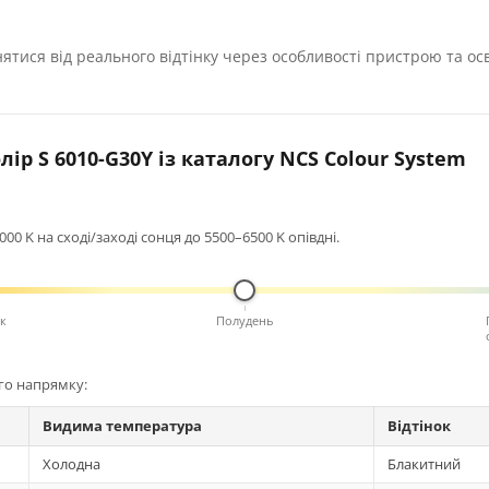
нятися від реального відтінку через особливості пристрою та ос
ір S 6010-G30Y із каталогу NCS Colour System
0 K на сході/заході сонця до 5500–6500 K опівдні.
к
Полудень
ого напрямку:
Видима температура
Відтінок
Холодна
Блакитний