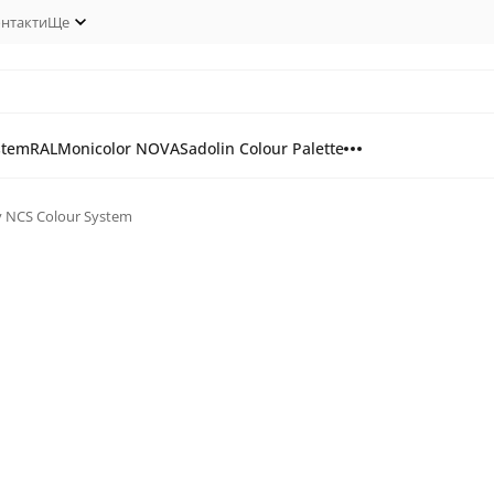
нтакти
Ще
stem
RAL
Monicolor NOVA
Sadolin Colour Palette
у NCS Colour System