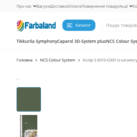
Про нас
Відгуки
Доставка
Оплата
Повернення товару
Акції
Ко
Каталог
Tikkurila Symphony
Caparol 3D-System plus
NCS Colour Sy
Головна
NCS Colour System
Колір S 6010-G30Y із каталог