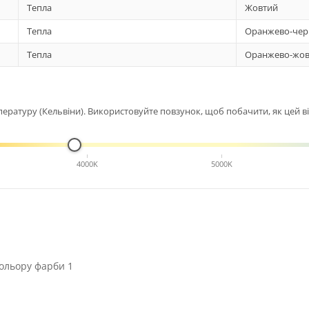
Тепла
Жовтий
Тепла
Оранжево-чер
Тепла
Оранжево-жов
ературу (Кельвіни). Використовуйте повзунок, щоб побачити, як цей від
4000K
5000K
ольору фарби 1