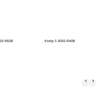
050-R60B
Колір S 4050-R40B
К