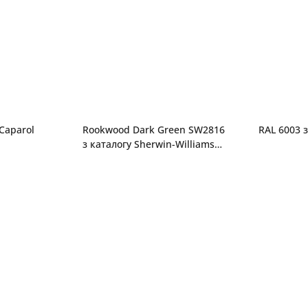
 Caparol
Rookwood Dark Green SW2816
RAL 6003 з
з каталогу Sherwin-Williams
Color