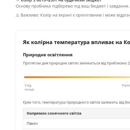
Основу пробника підберемо під ваш бюджет і завдання.
⚠️ Важливо: Колір на екрані є орієнтовним і може відріз
Як колірна температура впливає на Кол
Природне освітлення
Протягом дня природне світло змінюється від приблизно 200
Схід
Рано
сонця
Крім того, температура природного світла залежить від й
Напрямок сонячного світла
Північ