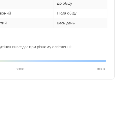
До обіду
воний
Після обіду
тий
Весь день
тінок виглядає при різному освітленні:
6000K
7000K