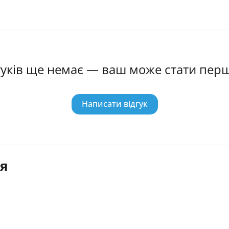
гуків ще немає — ваш може стати пер
Написати відгук
я