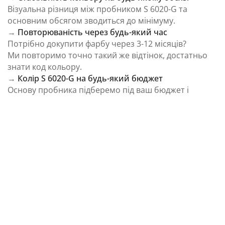
Візуальна різниця між пробником S 6020-G та
основним обсягом зводиться до мінімуму.
→
Повторюваність через будь-який час
Потрібно докупити фарбу через 3-12 місяців?
Ми повторимо точно такий же відтінок, достатньо
знати код кольору.
→
Колір S 6020-G на будь-який бюджет
Основу пробника підберемо під ваш бюджет і
завдання.
⚠️ Важливо: Колір на екрані є орієнтовним і може
відрізнятися від реального відтінку через
особливості пристрою та освітлення.
Як колірна температура впливає на Колір S
6020-G із каталогу NCS Colour System
Природне освітлення