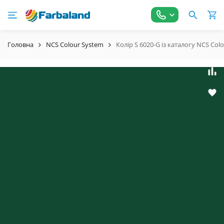
Головна
NCS Colour System
Колір S 6020-G із каталогу NCS Col