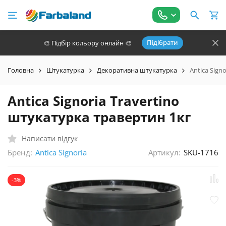
Підібрати
🎨 Підбір кольору онлайн 🎨
Головна
Штукатурка
Декоративна штукатурка
Antica Sign
Antica Signoria Travertino
штукатурка травертин 1кг
Написати відгук
Бренд:
Артикул:
SKU-1716
Antica Signoria
-3%