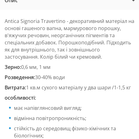
Опис
Antica Signoria Travertino - декоративний матеріал на
основі гашеного вапна, мармурового порошку,
в'яжучих речовин, неорганічних пігментів та
спеціальних добавок. Порошкоподібний. Підходить
як для внутрішнього, так і зовнішнього
застосування. Колір білий чи кремовий.
Зерно:
0,6 мм, 1 мм
Розведення:
30-40% води
Витрата:
1 кв.м сухого матеріалу у два шари /1-1,5 кг
особливості:
має напівглянсовий вигляд;
відмінна повітропроникність;
стійкість до середовищ фізико-хімічних та
біологічних;