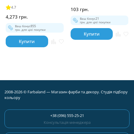
та стель 10л
захистом
4.7
103 грн.
4,273 грн.
Ваш бонус
21
грн. для цієї покупки
Ваш бонус
855
грн. для цієї покупки
Купити
Купити
2008-2026 © Farbaland — Магазин фарби та декору. Студія підбору
кольору
+38 (096) 555-25-21
Консультація менеджера