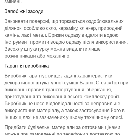
змінені.
Запобіжні заходи:
Закривати поверхні, що торкаються оздоблювальних
ділянок, особливо скло, кераміку, клінкер, природний
камінь, лак і метал. Бризки одразу видаляти водою.
Інструмент промити водою одразу після використання.
Засохлу штукатурку можна видалити лише
розчинниками або механічно.
Гарантія виробника
Виробник гарантує вищезгадані характеристики
декоративної штукатурної суміші Baumit CreativTop при
виконанні правил транспортування, зберігання,
приготування та виконання всього комплексу робіт.
Виробник не несе відповідальності за неправильне
використання матеріалу, а також застосування його в
інших цілях, не зазначених у цьому технічному описі.
Придбати будівельні матеріали за оптовими цінами
можна при замовленні по телефону з доставкою по