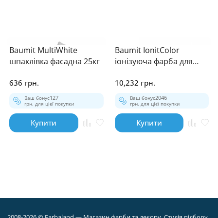
Baumit MultiWhite
Baumit IonitColor
шпаклівка фасадна 25кг
іонізуюча фарба для
стін та стелі 21кг
636 грн.
10,232 грн.
Ваш бонус
127
Ваш бонус
2046
грн. для цієї покупки
грн. для цієї покупки
Купити
Купити
2008-2026 © Farbaland — Магазин фарби та декору. Студія підбору