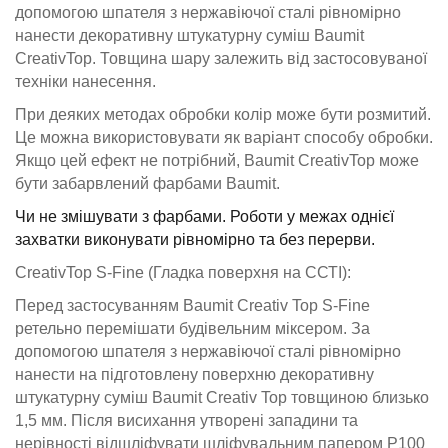
допомогою шпателя з нержавіючої сталі рівномірно
нанести декоративну штукатурну суміш Baumit
CreativTop. Товщина шару залежить від застосовуваної
техніки нанесення.
При деяких методах обробки колір може бути розмитий.
Це можна використовувати як варіант способу обробки.
Якщо цей ефект не потрібний, Baumit CreativTop може
бути забарвлений фарбами Baumit.
Чи не змішувати з фарбами. Роботи у межах однієї
захватки виконувати рівномірно та без перерви.
CreativTop S-Fine (Гладка поверхня на ССТІ):
Перед застосуванням Baumit Creativ Top S-Fine
ретельно перемішати будівельним міксером. За
допомогою шпателя з нержавіючої сталі рівномірно
нанести на підготовлену поверхню декоративну
штукатурну суміш Baumit Creativ Top товщиною близько
1,5 мм. Після висихання утворені западини та
нерівності відшліфувати шліфувальним папером P100