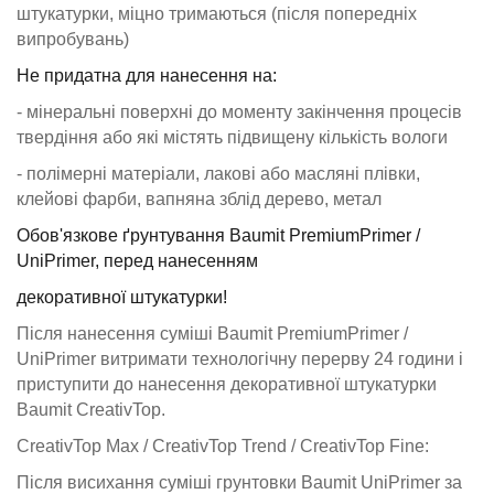
штукатурки, міцно тримаються (після попередніх
випробувань)
Не придатна для нанесення на:
- мінеральні поверхні до моменту закінчення процесів
твердіння або які містять підвищену кількість вологи
- полімерні матеріали, лакові або масляні плівки,
клейові фарби, вапняна зблід дерево, метал
Обов'язкове ґрунтування Baumit PremiumPrimer /
UniPrimer, перед нанесенням
декоративної штукатурки!
Після нанесення суміші Baumit PremiumPrimer /
UniPrimer витримати технологічну перерву 24 години і
приступити до нанесення декоративної штукатурки
Baumit CreativTop.
CreativTop Max / CreativTop Trend / CreativTop Fine:
Після висихання суміші грунтовки Baumit UniPrimer за