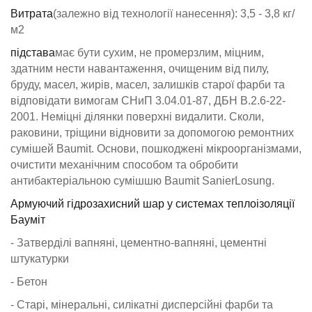
Витрата
(залежно від технології нанесення): 3,5 - 3,8 кг/
м2
підстава
має бути сухим, не промерзлим, міцним,
здатним нести навантаження, очищеним від пилу,
бруду, масел, жирів, масел, залишків старої фарби та
відповідати вимогам СНиП 3.04.01-87, ДБН В.2.6-22-
2001. Неміцні ділянки поверхні видалити. Сколи,
раковини, тріщини відновити за допомогою ремонтних
сумішей Baumit. Основи, пошкоджені мікроорганізмами,
очистити механічним способом та обробити
антибактеріальною сумішшю Baumit SanierLosung.
Армуючий гідрозахисний шар у системах теплоізоляції
Бауміт
- Затверділі вапняні, цементно-вапняні, цементні
штукатурки
- Бетон
- Старі, мінеральні, силікатні дисперсійні фарби та