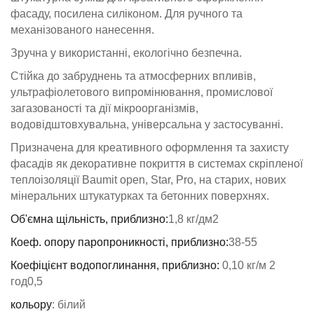
фасаду, посилена силіконом. Для ручного та
механізованого нанесення.
Зручна у використанні, екологічно безпечна.
Стійка до забруднень та атмосферних впливів,
ультрафіолетового випромінювання, промислової
загазованості та дії мікроорганізмів,
водовідштовхувальна, універсальна у застосуванні.
Призначена для креативного оформлення та захисту
фасадів як декоративне покриття в системах скріпленої
теплоізоляції Baumit open, Star, Pro, на старих, нових
мінеральних штукатурках та бетонних поверхнях.
Об'ємна щільність, приблизно:
1,8 кг/дм2
Коеф. опору паропроникності, приблизно:
38-55
Коефіцієнт водопоглинання, приблизно:
0,10 кг/м 2
год0,5
кольору
: білий