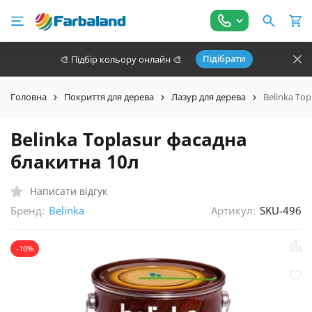
Підібрати
🎨 Підбір кольору онлайн 🎨
Головна
Покриття для дерева
Лазур для дерева
Belinka To
Belinka Toplasur фасадна
блакитна 10л
Написати відгук
Бренд:
Артикул:
SKU-496
Belinka
-10%