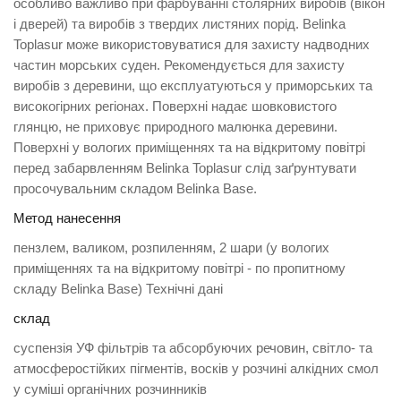
особливо важливо при фарбуванні столярних виробів (вікон
і дверей) та виробів з твердих листяних порід. Belinka
Toplasur може використовуватися для захисту надводних
частин морських суден. Рекомендується для захисту
виробів з деревини, що експлуатуються у приморських та
високогірних регіонах. Поверхні надає шовковистого
глянцю, не приховує природного малюнка деревини.
Поверхні у вологих приміщеннях та на відкритому повітрі
перед забарвленням Belinka Toplasur слід заґрунтувати
просочувальним складом Belinka Base.
Метод нанесення
пензлем, валиком, розпиленням, 2 шари (у вологих
приміщеннях та на відкритому повітрі - по пропитному
складу Belinka Base) Технічні дані
склад
суспензія УФ фільтрів та абсорбуючих речовин, світло- та
атмосферостійких пігментів, восків у розчині алкідних смол
у суміші органічних розчинників