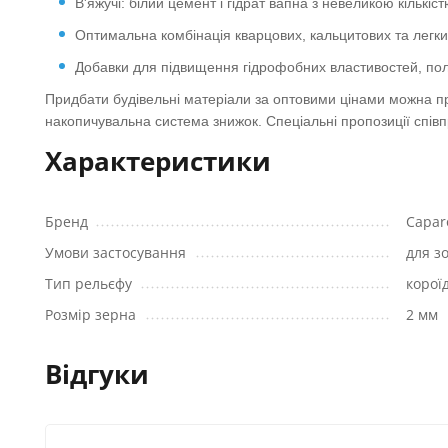
В'яжучі: білий цемент і гідрат вапна з невеликою кількіс
Оптимальна комбінація кварцових, кальцитових та легк
Добавки для підвищення гідрофобних властивостей, по
Придбати будівельні матеріали за оптовими цінами можна при
накопичувальна система знижок. Спеціальні пропозиції співп
Характеристики
Бренд
Capar
Умови застосування
для з
Тип рельєфу
корої
Розмір зерна
2 мм
Відгуки