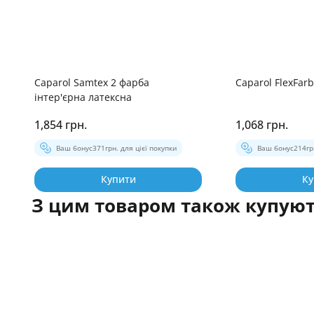
Caparol Samtex 2 фарба
Caparol FlexFar
інтер'єрна латексна
1,854 грн.
1,068 грн.
Ваш бонус
371
грн. для цієї покупки
Ваш бонус
214
гр
Купити
Ку
З цим товаром також купую