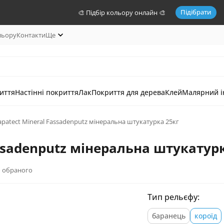
Підібрати
🎨 Підбір кольору онлайн 🎨
льору
Контакти
Ще
иття
Настінні покриття
Лак
Покриття для дерева
Клей
Малярний і
patect Mineral Fassadenputz мінеральна штукатурка 25кг
ssadenputz мінеральна штукатурк
 обраного
Тип рельєфу:
баранець
короїд