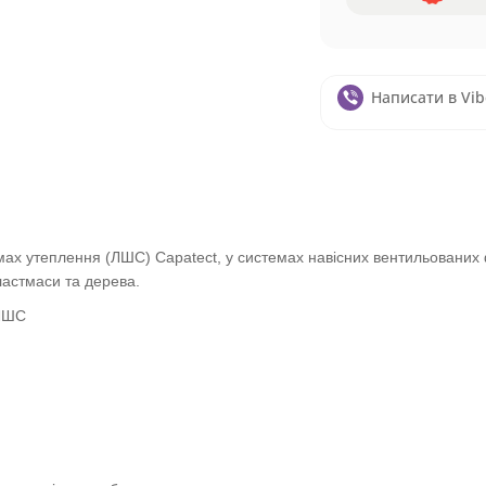
Написати в Vib
мах утеплення (ЛШС) Capatect, у системах навісних вентильованих 
ластмаси та дерева.
 ЛШС