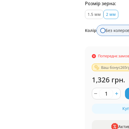
Розмір зерна:
1.5 мм
2 мм
Колір
Без колеро
Попереднє замо
Ваш бонус
265
г
1,326 грн.
Куп
Акти