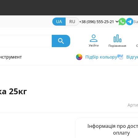
UA
RU
+38 (096) 555-25-21
За
Увійти
Порівняння
нструмент
Підбір кольору
Відгу
а 25кг
Арти
Інформація про дост
оплату