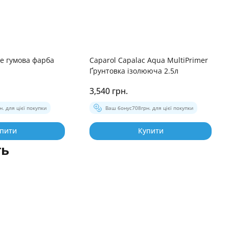
be гумова фарба
Caparol Capalac Aqua MultiPrimer
Ґрунтовка ізолююча 2.5л
3,540 грн.
н. для цієї покупки
Ваш бонус
708
грн. для цієї покупки
пити
Купити
ть