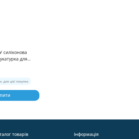
 У силіконова
укатурка для
 25кг
н. для цієї покупки
пити
талог товарів
Інформація