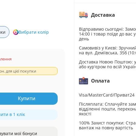
Доставка
Відправимо сьогодні: Замо
вки
Вибрати колір
14:00 і товар поїде до вас 
день
Самовивіз у Києві: Зручни
на вул. Деміївська, 35б (10
влення
Доставка Новою Поштою: у
або кур'єром по всій Украї
рн. для цієї покупки
Оплата
Visa/MasterCard/Приват24
Купити
Післяплата: Сплачуйте за
відділенні пошти, перекон
якості
ити в 1 клік
100% Захист покупки: Стр
вантаж на повну вартість
вувати мої бонуси