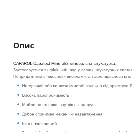
Опис
CAPAROL Capatect Mineral/2 мінеральна штукатурка.
Застосовується як фінішний шар у легких штукатурних систе
Непридатними є підоснови висолами, а також підоснови із п
Негорючий або важкозаймистий залежно від пристрою
Висока паропроникність
Майже не створює внутрішніх напруг
Добре сприймає механічні навантаження
Екологічно чистий