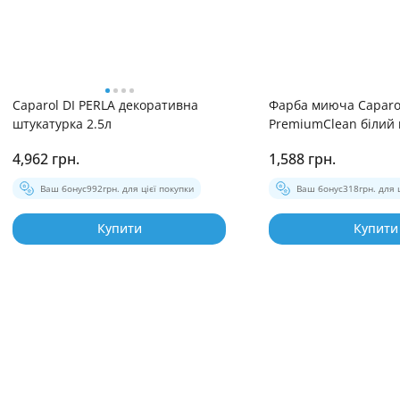
Caparol DI PERLA декоративна
Фарба миюча Caparo
штукатурка 2.5л
PremiumClean білий 
4,962 грн.
1,588 грн.
Ваш бонус
992
грн. для цієї покупки
Ваш бонус
318
грн. для 
Купити
Купити