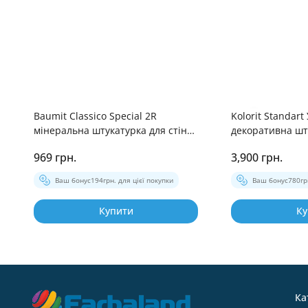
Baumit Classico Special 2R
Kolorit Standart
мінеральна штукатурка для стін
декоративна шт
«короїд» 25 кг
зовнішніх робіт
969 грн.
3,900 грн.
Ваш бонус
194
грн. для цієї покупки
Ваш бонус
780
гр
Купити
Ку
Ка