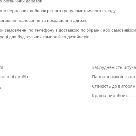
тю органічних добавок
их мінеральних добавок різного гранулометричного складу
легшення нанесення та покращення адгезії.
 замовленні по телефону з доставкою по Україні, або самовивізом з 
раці для будівельних компаній та дизайнерів.
ol
Забрудненість штук
овнішніх робіт
Паропроникність шт
д
Стійкість до вигоря
Країна виробник