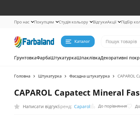
Про нас
Покупцям
Студія кольору
Відгуки
Акції
Підбір ко
Каталог
Ґрунтовка
Фарба
Штукатурка
Шпаклівка
Декоративні покр
Головна
Штукатурка
Фасадна штукатурка
CAPAROL Ca
CAPAROL Capatect Mineral Fa
До порівняння
Написати відгук
До
Бренд:
Caparol