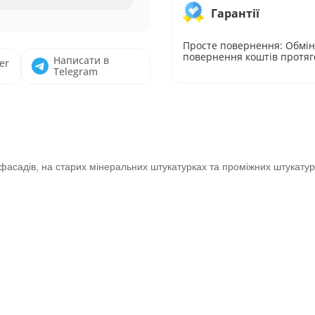
Гарантії
Просте повернення: Обмін
повернення коштів протяг
Написати в
er
Telegram
фасадів, на старих мінеральних штукатурках та проміжних штукатур