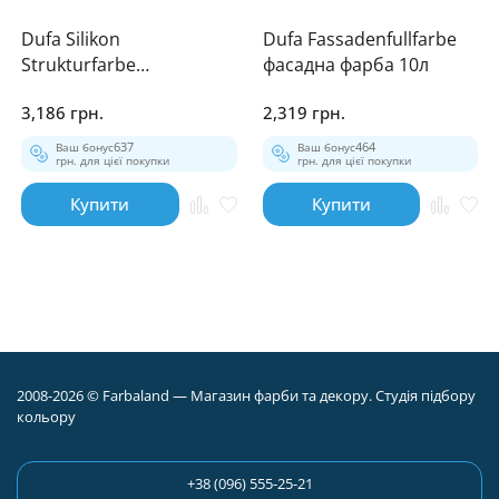
Dufa Silikon
Dufa Fassadenfullfarbe
Strukturfarbe
фасадна фарба 10л
структурна фарба 25кг
3,186 грн.
2,319 грн.
Ваш бонус
637
Ваш бонус
464
грн. для цієї покупки
грн. для цієї покупки
Купити
Купити
2008-2026 © Farbaland — Магазин фарби та декору. Студія підбору
кольору
+38 (096) 555-25-21