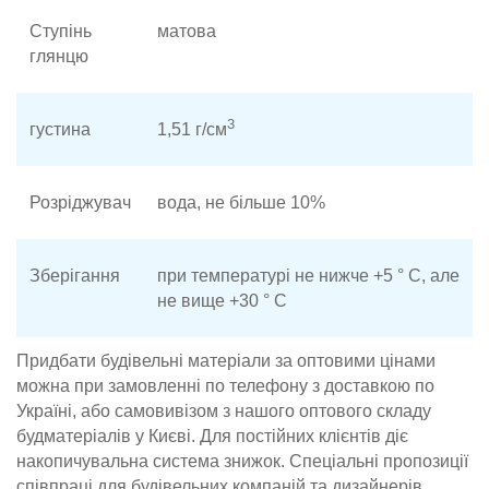
Ступінь
матова
глянцю
З
густина
1,51 г/см
Розріджувач
вода, не більше 10%
Зберігання
при температурі не нижче +5 ° С, але
не вище +30 ° С
Придбати будівельні матеріали за оптовими цінами
можна при замовленні по телефону з доставкою по
Україні, або самовивізом з нашого оптового складу
будматеріалів у Києві. Для постійних клієнтів діє
накопичувальна система знижок. Спеціальні пропозиції
співпраці для будівельних компаній та дизайнерів.