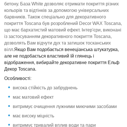
бетону. База White дозволяє отримати покриття різних
кольорів та відтінків за допомогою універсальних
барвників. Також спеціально для декоративного
покриття Toscana був розроблений Decor WAX Toscana,
що має бархатистий матовий ефект. Інтер'єри, виконані
із застосуванням декоративного покриття Toscana,
дозволять Вам відчути дух та затишок тосканських
вілл.
Якщо
Вам подобається венеціанська штукатурка,
але не подобається властивий їй глянець і
відображення, вибирайте декоративне покриття Ельф
Декор Toscana.
Особливості
:
висока стійкість до забруднень
має матовий ефект
витримує очищення лужними миючими засобами
має високу міцність
витримує тривалий вплив води та пари