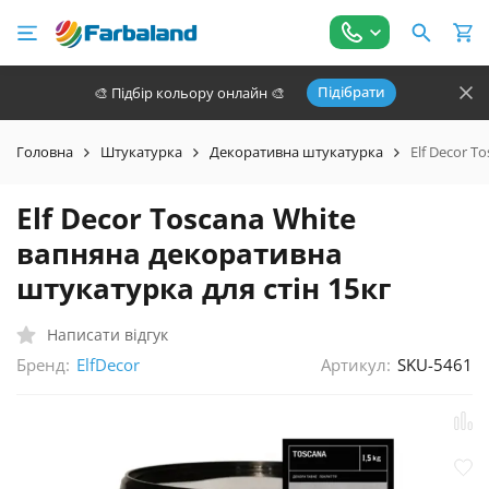
Підібрати
🎨 Підбір кольору онлайн 🎨
Головна
Штукатурка
Декоративна штукатурка
Elf Decor T
Elf Decor Toscana White
вапняна декоративна
штукатурка для стін 15кг
Написати відгук
Бренд:
Артикул:
SKU-5461
ElfDecor