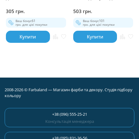
робіт 25см
305 грн.
503 грн.
Ваш бонус
61
Ваш бонус
101
грн. для цієї покупки
грн. для цієї покупки
Купити
Купити
2008-2026 © Farbaland — Магазин фарби та декору. Студія підбору
кольору
+38 (096) 555-25-21
Консультація менеджера
+38 (095) 831-36-56