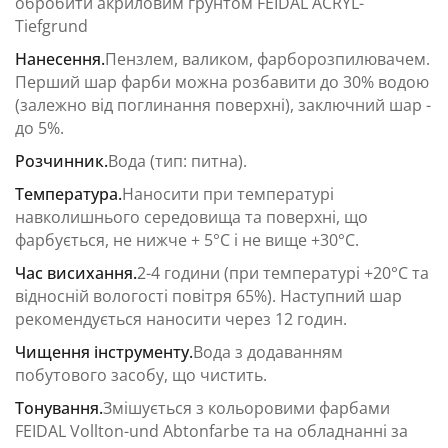
обробити акриловим ґрунтом FEIDAL ACRYL-
Tiefgrund
Нанесення.
Пензлем, валиком, фарборозпилювачем.
Перший шар фарби можна розбавити до 30% водою
(залежно від поглинання поверхні), заключний шар -
до 5%.
Розчинник.
Вода (тип: питна).
Температура.
Наносити при температурі
навколишнього середовища та поверхні, що
фарбується, не нижче + 5°С і не вище +30°С.
Час висихання.
2-4 години (при температурі +20°С та
відносній вологості повітря 65%). Наступний шар
рекомендується наносити через 12 годин.
Чищення інструменту.
Вода з додаванням
побутового засобу, що чистить.
Тонування.
Змішується з кольоровими фарбами
FEIDAL Vollton-und Abtоnfarbe та на обладнанні за