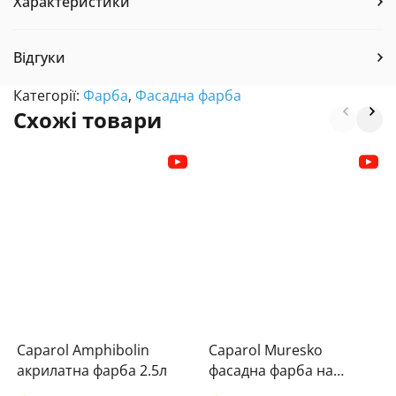
Характеристики
Відгуки
Категорії:
Фарба
,
Фасадна фарба
Схожі товари
Caparol Amphibolin
Caparol Muresko
акрилатна фарба 2.5л
фасадна фарба на
основі SilaCryl 2.5л