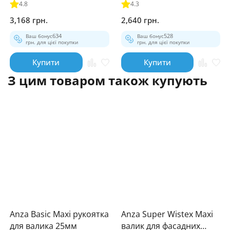
4.8
4.3
3,168 грн.
2,640 грн.
Ваш бонус
634
Ваш бонус
528
грн. для цієї покупки
грн. для цієї покупки
Купити
Купити
З цим товаром також купують
Anza Basic Maxi рукоятка
Anza Super Wistex Maxi
для валика 25мм
валик для фасадних