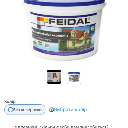
Колір
Вибрати колір
Без колеровки
Не впевнені, скільки фарби вам знадобиться?