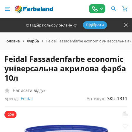
Підібрати
🎨 Підбір кольору онлайн 🎨
Головна
Фарба
Feidal Fassadenfarbе economiс універсальна а
Feidal Fassadenfarbе economiс
універсальна акрилова фарба
10л
Написати відгук
Бренд:
Артикул:
SKU-1311
Feidal
-20%