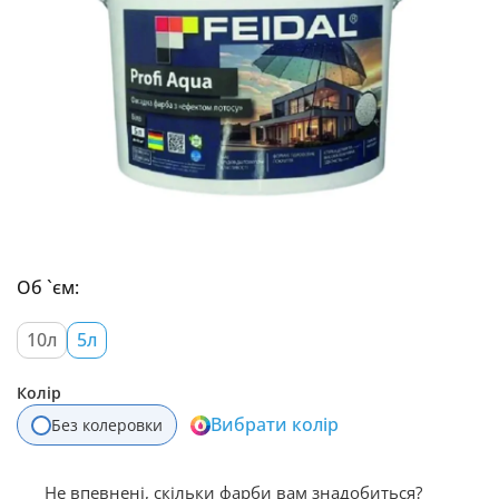
Об `єм:
10л
5л
Колір
Вибрати колір
Без колеровки
Не впевнені, скільки фарби вам знадобиться?