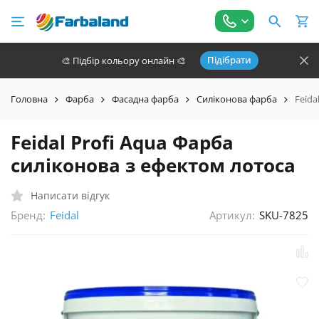
Підібрати
🎨 Підбір кольору онлайн 🎨
Головна
Фарба
Фасадна фарба
Силіконова фарба
Feida
Feidal Profi Aqua Фарба
силіконова з ефектом лотоса
Написати відгук
Бренд:
Артикул:
SKU-7825
Feidal