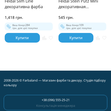
Feidal Slim Line
Feidal Stein Putz Mini
декоративна фарба
декоративная
штукатурка
1,418 грн.
545 грн.
Ваш бонус
284
Ваш бонус
109
грн. для цієї покупки
грн. для цієї покупки
Купити
Купити
2008-2026 © Farbaland — Магазин фарби та декору. Студія підбору
кольору
+38 (096) 555-25-21
Консультація менеджера