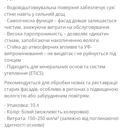
- Водовідштовхувальна поверхня забезпечує сухі
стіни навіть у сильний дощ
- Самоочисна функція – фасад довше залишається
чистим, знижуючи витрати на обслуговування
- Висока паропроникність – дозволяє «дихати»
стінам, запобігаючи накопиченню вологи
- Стійка до атмосферних впливів та УФ-
випромінювання – не вицвітає і не руйнується під
сонцем
- Підходить для мінеральних основ та систем
утеплення (ETICS)
Рекомендується для обробки нових та реставрації
старих фасадів, особливо в регіонах з підвищеною
вологістю або забрудненим повітрям.
- Упаковка: 10 л
- Колір: білий (можливість колеровки)
- Витрата: 150–250 мл/м² (залежно від поглинаючої
здатності основи)