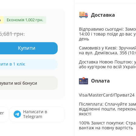
Доставка
%
Економія 1,002 грн.
Відправимо сьогодні: Замо
6,681 грн.
14:00 і товар поїде до вас 
день
Купити
Самовивіз у Києві: Зручни
на вул. Деміївська, 35б (10
Доставка Новою Поштою: у
ити в 1 клік
або кур'єром по всій Украї
Оплата
вувати мої бонуси
Visa/MasterCard/Приват24
Післяплата: Сплачуйте за
відділенні пошти, перекон
Написати в
er
якості
Telegram
100% Захист покупки: Стр
вантаж на повну вартість