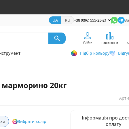
UA
RU
+38 (096) 555-25-21
За
Увійти
Порівняння
нструмент
Підбір кольору
Відгу
г
ка марморино 20кг
Арти
Інформація про дост
вки
Вибрати колір
оплату