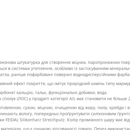
іконова штукатурка для створення міцних, паропроникних покр
ся в системах утеплення, особливо із застосуванням мінерально
 цегла, раніше пофарбовані поверхні воднодисперсійними фарба
тивний ефект покриття, що імітує природний камінь типу марму
арбонат кальцію, тальк, функціональні добавки, вода.
сполук (ЛОС) у продукті категорії А/L має становити не більше 2
отовленою, сухою, міцною, очищеною від жиру, пилу, крейди і в
оглинають вологу, попередньо проґрунтувати силіконовим ґрунто
и FEIDAL Silikonharz Streichputz. Колір проміжного шару має ві
матеріалу, що є ознакою зіпсованості товару. Перед використа