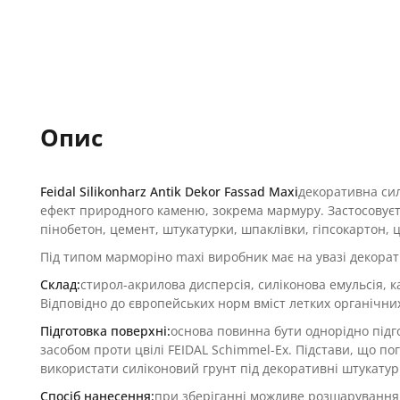
Опис
Feidal Silikonharz Antik Dekor Fassad Maxi
декоративна сил
ефект природного каменю, зокрема мармуру. Застосовуєть
пінобетон, цемент, штукатурки, шпаклівки, гіпсокартон,
Під типом марморіно maxi виробник має на увазі декора
Склад:
стирол-акрилова дисперсія, силіконова емульсія, к
Відповідно до європейських норм вміст летких органічних 
Підготовка поверхні:
основа повинна бути однорідно підг
засобом проти цвілі FEIDAL Schimmel-Ex. Підстави, що п
використати силіконовий грунт під декоративні штукатурк
Спосіб нанесення:
при зберіганні можливе розшарування 