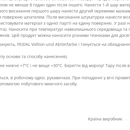
лом не менше 8 годин один після іншого. Нанести 1-й шар мат
вного висихання першого шару нанести другий окремими мазкам
ти поверхню шпателем. Після висихання штукатурки нанести віск 
ористовувати матеріал з однієї партії на єдину поверхню. У раз
о кута). Наносити при температурі навколишнього середовища та 
енів. Цей продукт можна наносити різними техніками для досяг
нують, FEIDAL Vollton-und Abtönfarbe і тонується на обладнан
ипу основи та способу нанесення).
t не нижче +7°С і не вище +30°С. Берегти від морозу! Тару післ
я, в робочому одязі, рукавичках. При попаданні у вічі промити
допомогою побутового миючого засобу.
Країна виробник