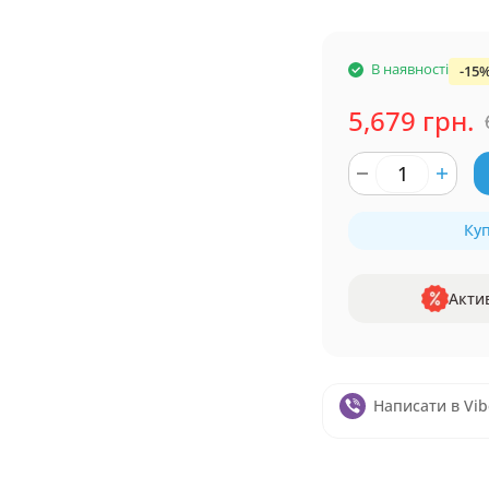
В наявності
-15
5,679 грн.
Куп
Акти
Написати в Vib