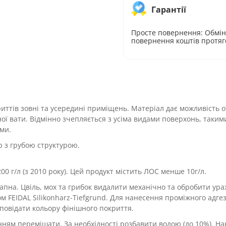
Гарантії
Просте повернення: Обмін
повернення коштів протяг
иттів зовні та усередині приміщень. Матеріал дає можливість 
ї вати. Відмінно зчепляється з усіма видами поверхонь, такими
ми.
р з грубою структурою.
00 г/л (з 2010 року). Цей продукт містить ЛОС менше 10г/л.
апна. Цвіль, мох та грибок видалити механічно та обробити ура
м FEIDAL Silikonharz-Tiefgrund. Для нанесення проміжного адге
дповідати кольору фінішного покриття.
нням перемішати. За необхідності розбавити водою (до 10%). На