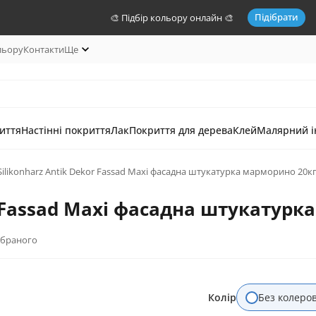
Підібрати
🎨 Підбір кольору онлайн 🎨
льору
Контакти
Ще
иття
Настінні покриття
Лак
Покриття для дерева
Клей
Малярний і
 Silikonharz Antik Dekor Fassad Maxi фасадна штукатурка марморино 20к
or Fassad Maxi фасадна штукатур
обраного
Колір
Без колеро