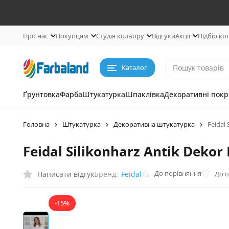
Про нас
Покупцям
Студія кольору
Відгуки
Акції
Підбір ко
Каталог
Ґрунтовка
Фарба
Штукатурка
Шпаклівка
Декоративні покр
Головна
Штукатурка
Декоративна штукатурка
Feidal
Feidal Silikonharz Antik Dek
До порівняння
Написати відгук
До 
Бренд:
Feidal
-15%