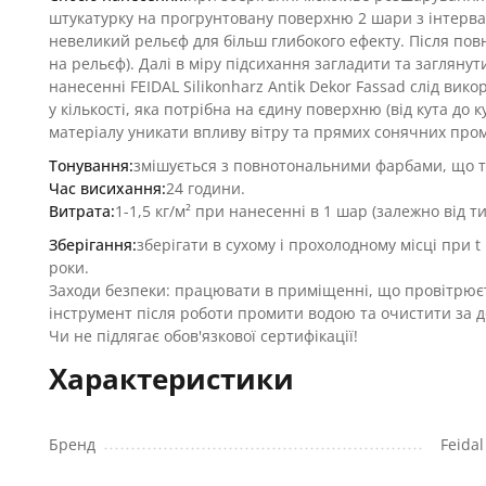
штукатурку на прогрунтовану поверхню 2 шари з інтерва
невеликий рельєф для більш глибокого ефекту. Після по
на рельєф). Далі в міру підсихання загладити та загляну
нанесенні FEIDAL Silikonharz Antik Dekor Fassad слід вик
у кількості, яка потрібна на єдину поверхню (від кута д
матеріалу уникати впливу вітру та прямих сонячних пром
Тонування:
змішується з повнотональними фарбами, що то
Час висихання:
24 години.
Витрата:
1-1,5 кг/м² при нанесенні в 1 шар (залежно від т
Зберігання:
зберігати в сухому і прохолодному місці при 
роки.
Заходи безпеки: працювати в приміщенні, що провітрюєтьс
інструмент після роботи промити водою та очистити за 
Чи не підлягає обов'язкової сертифікації!
Характеристики
Бренд
Feidal