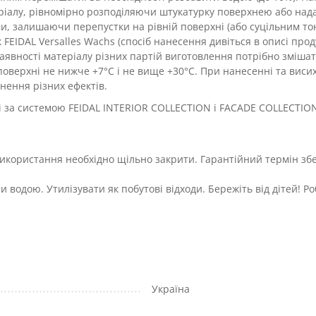
еріалу, рівномірно розподіляючи штукатурку поверхнею або на
и, залишаючи перепустки на рівній поверхні (або суцільним т
FEIDAL Versalles Wachs (спосіб нанесення дивіться в описі прод
і наявності матеріалу різних партій виготовлення потрібно зміша
поверхні не нижче +7°С і не вище +30°С. При нанесенні та виси
нення різних ефектів.
ні за системою FEIDAL INTERIOR COLLECTION і FACADE COLLECTIO
я використання необхідно щільно закрити. Гарантійний термін зб
 водою. Утилізувати як побутові відходи. Бережіть від дітей! Р
Україна