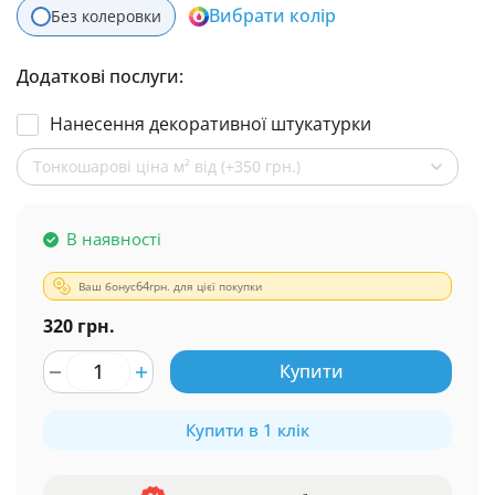
Вибрати колір
Без колеровки
Додаткові послуги:
Нанесення декоративної штукатурки
Тонкошарові ціна м² від (+350 грн.)
В наявності
Ваш бонус
64
грн. для цієї покупки
320 грн.
Купити
Купити в 1 клік