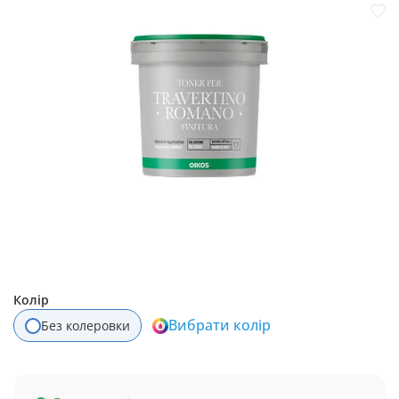
Колір
Вибрати колір
Без колеровки