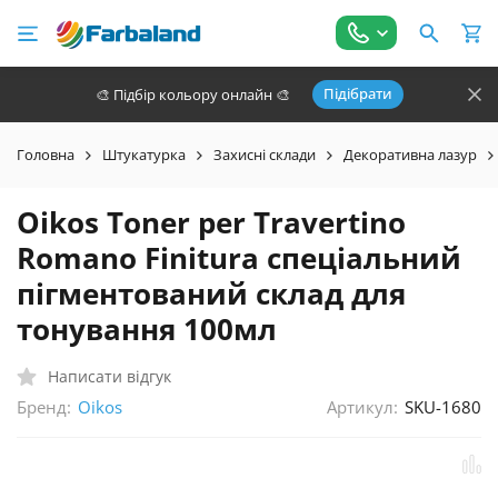
Підібрати
🎨 Підбір кольору онлайн 🎨
Головна
Штукатурка
Захисні склади
Декоративна лазур
Oikos Toner per Travertino
Romano Finitura спеціальний
пігментований склад для
тонування 100мл
Написати відгук
Бренд:
Артикул:
SKU-1680
Oikos