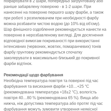
пофарбувати в 2 шари, попередньо загрунтовану або
раніше забарвлену поверхню - в 1-2 шари. При
нанесенні на поверхню першого шару фарби, а також
при роботі з розпилювачем при необхідності фарбу
можна розбавити чистою водою (до 10% від об'єму).
Шар фінішного оздоблення рекомендується нанести на
поверхню в нерозбавленому вигляді. Для досягнення
відповідної вимогам покриваності при використанні
інтенсивних (червоних, жовтих, помаранчевих) тонів
фарбу грунтовку рекомендується спочатку
заколерувати в максимально близький до покривної
фарби відтінок.
Рекомендації щодо фарбування
Необхідна температура повітря та поверхні під час
фарбування та висихання фарби +10…+25 °C
(рекомендована температура +18±2 °C), вологість
повітря 40…80 % (рекомендована 65 %). Вища або
нижча, ніж допустима температура або протяг під час
фарбування можуть зумовити утворення неякісної