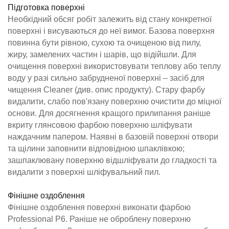
Підготовка поверхні
Необхідний обсяг робіт залежить від стану конкретної
поверхні і висуваються до неї вимог. Базова поверхня
повинна бути рівною, сухою та очищеною від пилу,
жиру, замелених частин і шарів, що відійшли. Для
очищення поверхні використовувати теплову або теплу
воду у разі сильно забрудненої поверхні – засіб для
чищення Cleaner (див. опис продукту). Стару фарбу
видалити, слабо пов'язану поверхню очистити до міцної
основи. Для досягнення кращого прилипання раніше
вкриту глянсовою фарбою поверхню шліфувати
наждачним папером. Наявні в базовій поверхні отвори
та щілини заповнити відповідною шпаклівкою;
зашпаклювану поверхню відшліфувати до гладкості та
видалити з поверхні шліфувальний пил.
Фінішне оздоблення
Фінішне оздоблення поверхні виконати фарбою
Professional P6. Раніше не оброблену поверхню