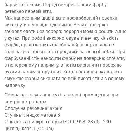
барвистої плівки. Перед використанням фарбу
ретельно перемішати.
Між нанесенням шарів дати пофарбованій поверхні
висохнути відповідно до вимог. Великі поверхні
забарвлювати без перерв; перерви можна робити лише
у кутах. При роботі використовувати велику кількість
фарби, що дозволить фарбованій поверхні довше
залишатися вологою та продовжить час її обробки. При
фарбуванні стін наносити фарбу на поверхню спочатку
в поперечному напрямку, а потім вирівняти поверхню
рухами валика вгору-вниз. Кожен останній рух валика
смужкою фарби виконати по всій висоті стіни в одному
напрямку.
Сфера застосування: сухі та вологі приміщення при
внутрішніх роботах
Сполучна речовина: акрил
Ступінь глянцю: матова 6
Стійкість до мокрого тертя ISO 11998 (28 об., 200
циклів): клас 1 (< 5 μm)