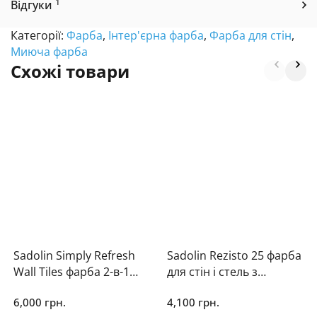
1
Відгуки
Категорії:
Фарба
,
Інтер'єрна фарба
,
Фарба для стін
,
Миюча фарба
Схожі товари
Sadolin Simply Refresh
Sadolin Rezisto 25 фарба
Wall Tiles фарба 2-в-1
для стін і стель з
для настінної
антигрибковим
6,000 грн.
4,100 грн.
керамічної плитки
захистом