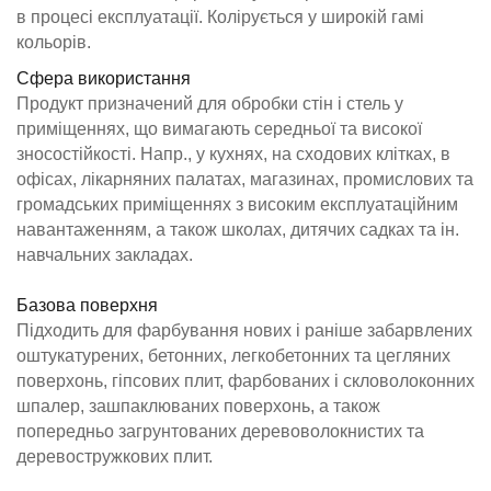
в процесі експлуатації. Колірується у широкій гамі
кольорів.
Сфера використання
Продукт призначений для обробки стін і стель у
приміщеннях, що вимагають середньої та високої
зносостійкості. Напр., у кухнях, на сходових клітках, в
офісах, лікарняних палатах, магазинах, промислових та
громадських приміщеннях з високим експлуатаційним
навантаженням, а також школах, дитячих садках та ін.
навчальних закладах.
Базова поверхня
Підходить для фарбування нових і раніше забарвлених
оштукатурених, бетонних, легкобетонних та цегляних
поверхонь, гіпсових плит, фарбованих і скловолоконних
шпалер, зашпаклюваних поверхонь, а також
попередньо загрунтованих деревоволокнистих та
деревостружкових плит.