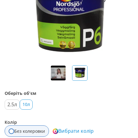
Оберіть об'єм
2.5л
10л
Колір
Вибрати колір
Без колеровки