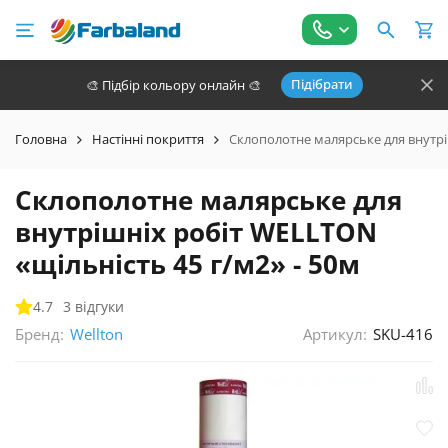
Підібрати
🎨 Підбір кольору онлайн 🎨
Головна
Настінні покриття
Склополотне малярське для внутрі
Склополотне малярське для
внутрішніх робіт WELLTON
«щільність 45 г/м2» - 50м
4.7
3 відгуки
Бренд:
Артикул:
SKU-416
Wellton