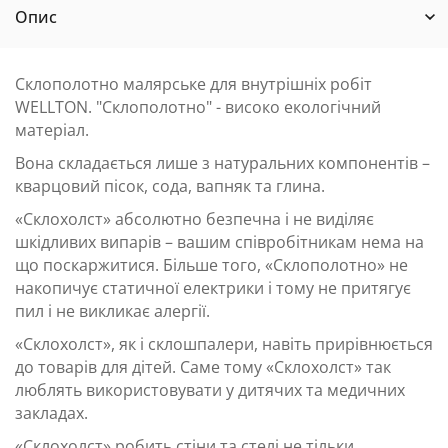
Опис
Склополотно малярське для внутрішніх робіт
WELLTON. "Склополотно" - високо екологічний
матеріал.
Вона складається лише з натуральних компонентів –
кварцовий пісок, сода, вапняк та глина.
«Склохолст» абсолютно безпечна і не виділяє
шкідливих випарів – вашим співробітникам нема на
що поскаржитися. Більше того, «Склополотно» не
накопичує статичної електрики і тому не притягує
пил і не викликає алергії.
«Склохолст», як і склошпалери, навіть прирівнюється
до товарів для дітей. Саме тому «Склохолст» так
люблять використовувати у дитячих та медичних
закладах.
«Склохолст» робить стіни та стелі не тільки