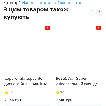
Категорії:
Настінні покриття
,
Склополотно
З цим товаром також
купують
Caparol Glattspachtel
Bostik Wall Super
дисперсійна шпаклівка
універсальний клей для
для внутрішніх робіт
шпалер 15кг
4.8
5.0
25кг
2,946 грн.
2,500 грн.