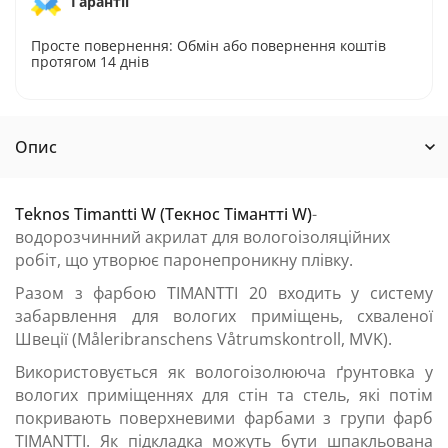
Гарантії
Просте повернення: Обмін або повернення коштів
протягом 14 днів
Опис
Teknos Timantti W (Текнос Тімантті W)
-
водорозчинний акрилат для вологоізоляційних
робіт, що утворює паронепроникну плівку.
Разом з фарбою ТIMANTTI 20 входить у систему
забарвлення для вологих приміщень, схваленої
Швеції (Måleribranschens Våtrumskontroll, MVK).
Використовується як вологоізолююча ґрунтовка у
вологих приміщеннях для стін та стель, які потім
покривають поверхневими фарбами з групи фарб
ТIMANTTI. Як підкладка можуть бути шпакльована