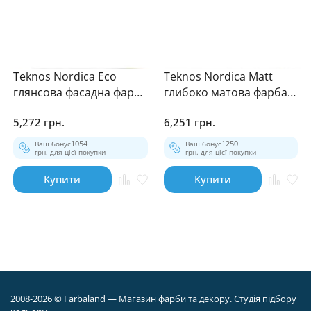
Teknos Nordica Eco
Teknos Nordica Matt
глянсова фасадна фарба
глибоко матова фарба
9л
для зовнішніх робіт 9л
5,272 грн.
6,251 грн.
Ваш бонус
1054
Ваш бонус
1250
грн. для цієї покупки
грн. для цієї покупки
Купити
Купити
2008-2026 © Farbaland — Магазин фарби та декору. Студія підбору