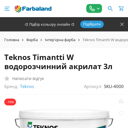
Підібрати
🎨 Підбір кольору онлайн 🎨
Головна
Фарба
Інтер'єрна фарба
Teknos Timantti W водор
Teknos Timantti W
водорозчинний акрилат 3л
Написати відгук
Бренд:
Артикул:
SKU-4000
Teknos
-15%