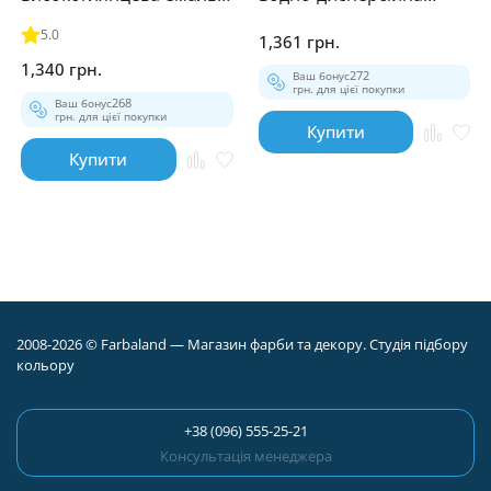
для дерева та металу
фарба для інтер'єрів 9л
5.0
1,361 грн.
0.9л
1,340 грн.
Ваш бонус
272
грн. для цієї покупки
Ваш бонус
268
грн. для цієї покупки
Купити
Купити
2008-2026 © Farbaland — Магазин фарби та декору. Студія підбору
кольору
+38 (096) 555-25-21
Консультація менеджера