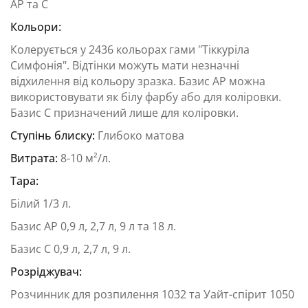
AP та C
Кольори:
Колерується у 2436 кольорах гами "Тіккуріла
Симфонія". Відтінки можуть мати незначні
відхилення від кольору зразка. Базис АР можна
використовувати як білу фарбу або для коліровки.
Базис С призначений лише для коліровки.
Ступінь блиску:
Глибоко матова
Витрата:
8-10 м²/л.
Тара:
Білий 1/3 л.
Базис АР 0,9 л, 2,7 л, 9 л та 18 л.
Базис С 0,9 л, 2,7 л, 9 л.
Розріджувач:
Розчинник для розпилення 1032 та Уайт-спірит 1050