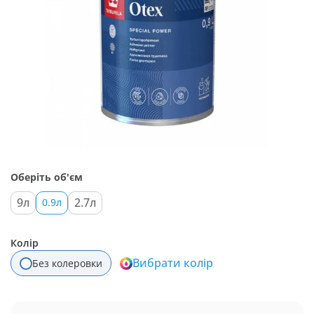
Оберіть об'єм
9л
2.7л
0.9л
Колір
Вибрати колір
Без колеровки