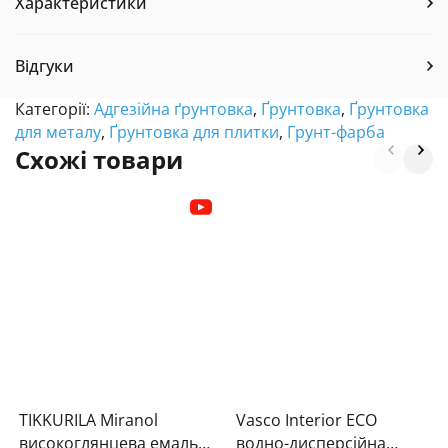
Характеристики
Відгуки
Категорії:
Адгезійна ґрунтовка
,
Ґрунтовка
,
Ґрунтовка
для металу
,
Ґрунтовка для плитки
,
Грунт-фарба
Схожі товари
TIKKURILA Miranol
Vasco Interior ECO
високоглянцева емаль
водно-дисперсійна