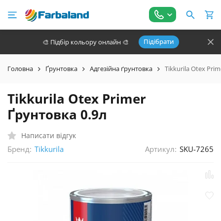
Підібрати
🎨 Підбір кольору онлайн 🎨
Головна
Ґрунтовка
Адгезійна ґрунтовка
Tikkurila Otex Pri
Tikkurila Otex Primer
Ґрунтовка 0.9л
Написати відгук
Бренд:
Артикул:
SKU-7265
Tikkurila