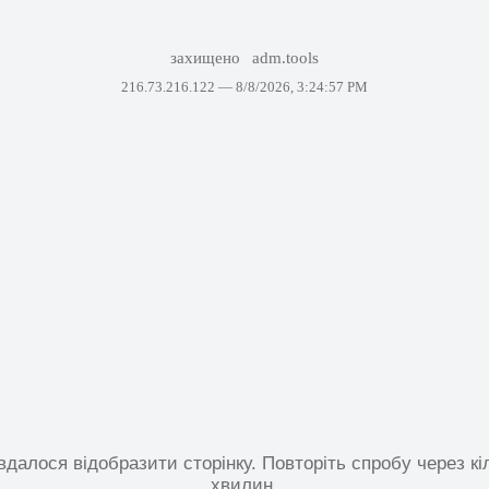
захищено
adm.tools
216.73.216.122 —
8/8/2026, 3:24:57 PM
вдалося відобразити сторінку. Повторіть спробу через кі
хвилин.