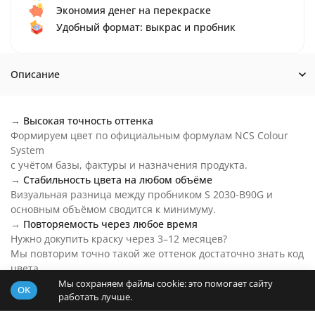
Экономия денег на перекраске
Удобный формат: выкрас и пробник
Описание
→
Высокая точность оттенка
Формируем цвет по официальным формулам NCS Colour
System
с учётом базы, фактуры и назначения продукта.
→
Стабильность цвета на любом объёме
Визуальная разница между пробником S 2030-B90G и
основным объёмом сводится к минимуму.
→
Повторяемость через любое время
Нужно докупить краску через 3–12 месяцев?
Мы повторим точно такой же оттенок достаточно знать код
цвета.
→
Цвет S 2030-B90G на любой бюджет
Мы сохраняем файлы cookie: это помогает сайту
OK
работать лучше.
Основу пробника подберем под ваш бюджет и задачи.