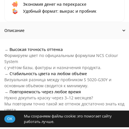
Экономия денег на перекраске
Удобный формат: выкрас и пробник
Описание
→
Высокая точность оттенка
Формируем цвет по официальным формулам NCS Colour
System
с учётом базы, фактуры и назначения продукта.
→
Стабильность цвета на любом объёме
Визуальная разница между пробником S 5020-G30Y и
основным объёмом сводится к минимуму.
→
Повторяемость через любое время
Нужно докупить краску через 3–12 месяцев?
Мы повторим точно такой же оттенок достаточно знать код
цвета.
→
Цвет S 5020-G30Y на любой бюджет
Мы сохраняем файлы cookie: это помогает сайту
OK
работать лучше.
Основу пробника подберем под ваш бюджет и задачи.