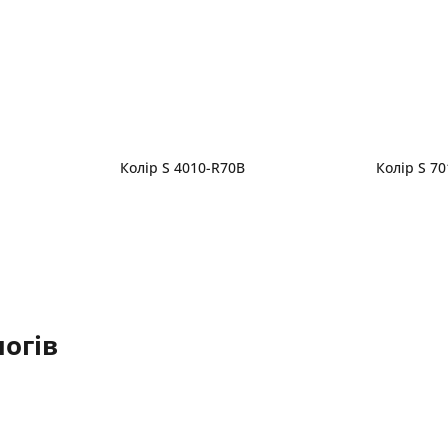
Колір S 4010-R70B
Колір S 7
огів