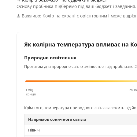
Основу пробника підберемо під ваш бюджет і завдання.
⚠️ Важливо: Колір на екрані є орієнтовним і може відріз
Як колірна температура впливає на Кол
Природне освітлення
Протягом дня природне світло змінюється від приблизно 200
Схід
Рано
сонця
Крім того, температура природного світла залежить від й
Напрямок сонячного світла
Північ