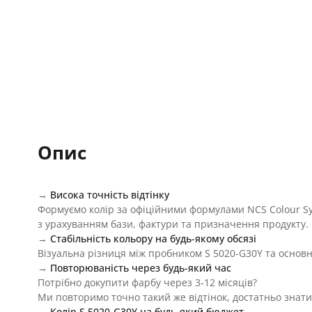
Опис
→
Висока точність відтінку
Формуємо колір за офіційними формулами NCS Colour S
з урахуванням бази, фактури та призначення продукту.
→
Стабільність кольору на будь-якому обсязі
Візуальна різниця між пробником S 5020-G30Y та основн
→
Повторюваність через будь-який час
Потрібно докупити фарбу через 3-12 місяців?
Ми повторимо точно такий же відтінок, достатньо знати
→
Колір S 5020-G30Y на будь-який бюджет