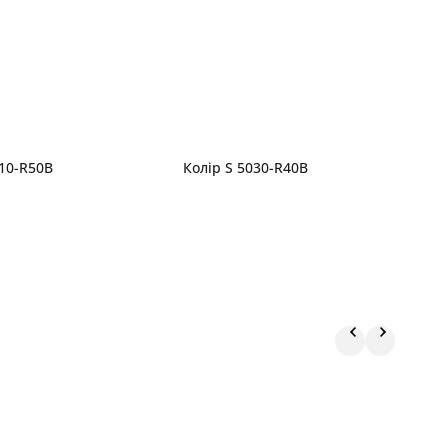
010-R50B
Колір S 5030-R40B
К