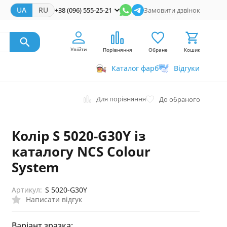
UA
RU
+38 (096) 555-25-21
Замовити дзвінок
Увійти
Порівняння
Обране
Кошик
Каталог фарб
Відгуки
Для порівняння
До обраного
Колір S 5020-G30Y із
каталогу NCS Colour
System
Артикул:
S 5020-G30Y
Написати відгук
Варіант зразка: