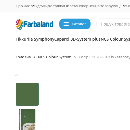
Про нас
Відгуки
Доставка
Оплата
Повернення товару
Акції
Ко
Каталог
Tikkurila Symphony
Caparol 3D-System plus
NCS Colour Sy
Головна
NCS Colour System
Колір S 5020-G30Y із каталог