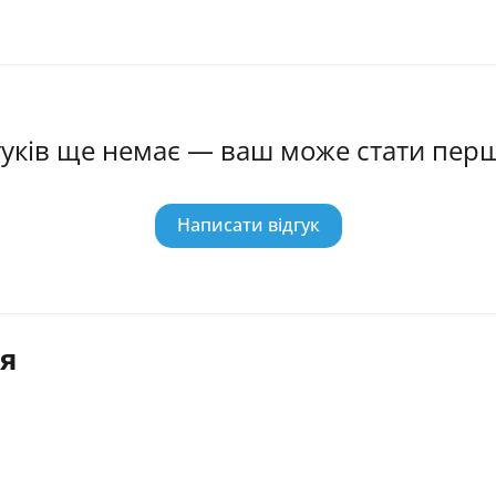
гуків ще немає — ваш може стати пер
Написати відгук
я