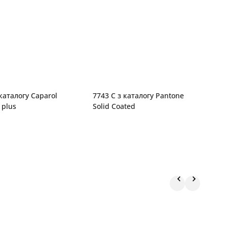
каталогу Caparol
7743 C з каталогу Pantone
M
 plus
Solid Coated
S