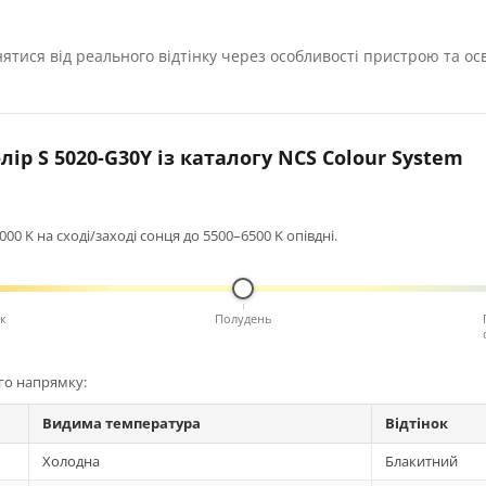
нятися від реального відтінку через особливості пристрою та ос
ір S 5020-G30Y із каталогу NCS Colour System
0 K на сході/заході сонця до 5500–6500 K опівдні.
к
Полудень
ого напрямку:
Видима температура
Відтінок
Холодна
Блакитний