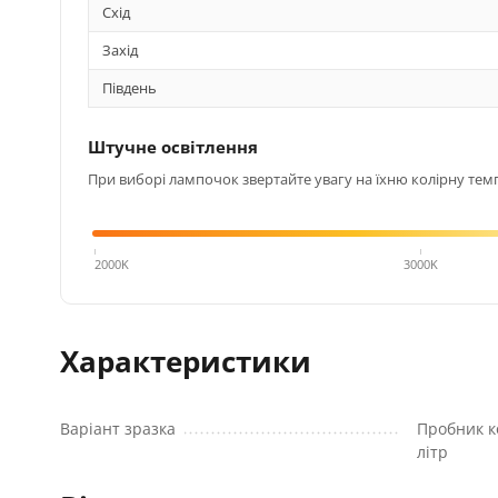
Схід
Захід
Південь
Штучне освітлення
При виборі лампочок звертайте увагу на їхню колірну темп
4000K
2000K
3000K
Характеристики
Варіант зразка
Пробник к
літр