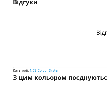
Відгуки
Від
Категорії:
NCS Colour System
З цим кольором поєднуютьс