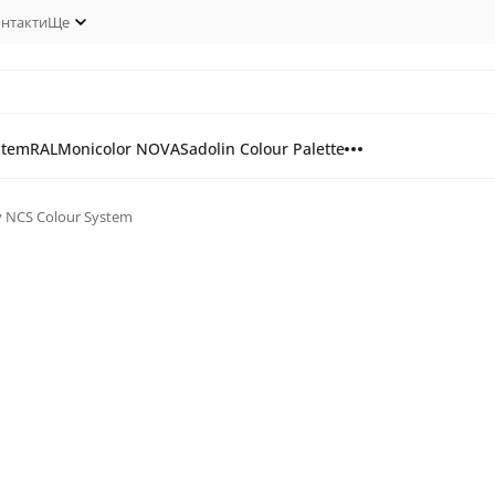
нтакти
Ще
stem
RAL
Monicolor NOVA
Sadolin Colour Palette
у NCS Colour System