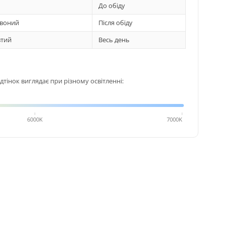
До обіду
воний
Після обіду
тий
Весь день
тінок виглядає при різному освітленні:
6000K
7000K