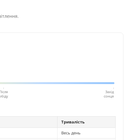
вітлення.
Після
Захід
обіду
сонця
Тривалість
Весь день