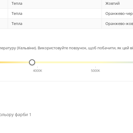
Тепла
Жовтий
Тепла
Оранжево-чер
Тепла
Оранжево-жов
ературу (Кельвіни). Використовуйте повзунок, щоб побачити, як цей від
4000K
5000K
ольору фарби 1