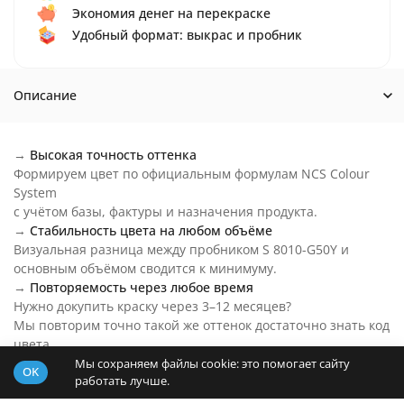
Экономия денег на перекраске
Удобный формат: выкрас и пробник
Описание
→
Высокая точность оттенка
Формируем цвет по официальным формулам NCS Colour
System
с учётом базы, фактуры и назначения продукта.
→
Стабильность цвета на любом объёме
Визуальная разница между пробником S 8010-G50Y и
основным объёмом сводится к минимуму.
→
Повторяемость через любое время
Нужно докупить краску через 3–12 месяцев?
Мы повторим точно такой же оттенок достаточно знать код
цвета.
→
Цвет S 8010-G50Y на любой бюджет
Мы сохраняем файлы cookie: это помогает сайту
OK
работать лучше.
Основу пробника подберем под ваш бюджет и задачи.