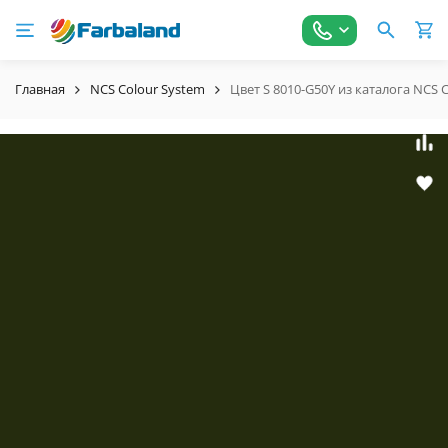
Главная
NCS Colour System
Цвет S 8010-G50Y из каталога NCS 