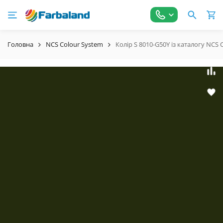
Головна
NCS Colour System
Колір S 8010-G50Y із каталогу NCS 