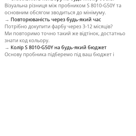
Візуальна різниця між пробником S 8010-G50Y та
основним обсягом зводиться до мінімуму.
→
Повторюваність через будь-який час
Потрібно докупити фарбу через 3-12 місяців?
Ми повторимо точно такий же відтінок, достатньо
знати код кольору.
→
Колір S 8010-G50Y на будь-який бюджет
Основу пробника підберемо під ваш бюджет і
завдання.
⚠️ Важливо: Колір на екрані є орієнтовним і може
відрізнятися від реального відтінку через
особливості пристрою та освітлення.
Як колірна температура впливає на Колір S
8010-G50Y із каталогу NCS Colour System
Природне освітлення