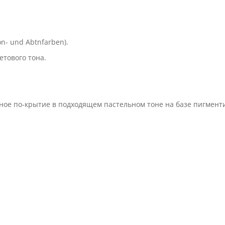
n- und Abtnfarben).
тового тона.
ное по-крытие в подходящем пастельном тоне на базе пигмент