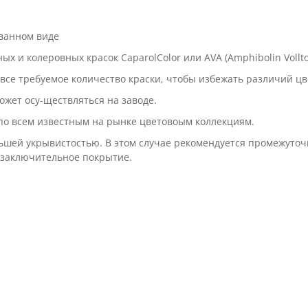
ованном виде
 и колеровных красок CaparolColor или AVA (Amphibolin Vollto
се требуемое количество краски, чтобы избежать различий цве
ожет осу-ществляться на заводе.
 по всем известным на рынке цветовоым коллекциям.
ьшей укрывистостью. В этом случае рекомендуется промежуточ
е заключительное покрытие.