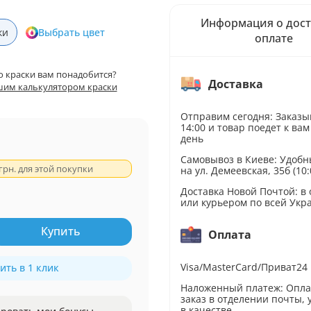
Информация о дост
ки
Выбрать цвет
оплате
о краски вам понадобится?
Доставка
шим калькулятором краски
Отправим сегодня: Заказы
14:00 и товар поедет к вам
день
Самовывоз в Киеве: Удобн
грн. для этой покупки
на ул. Демеевская, 35б (10:
Доставка Новой Почтой: в
или курьером по всей Укр
Купить
Оплата
Visa/MasterCard/Приват24
ить в 1 клик
Наложенный платеж: Опл
заказ в отделении почты,
в качестве