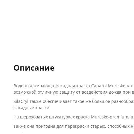
Описание
Водоотталкивающа фасадная краска Caparol Muresko мат
возможной отличную защиту от воздействия дождя при в
SilaCryl также обеспечивает такое же большое разнообр
фасадные краски.
На шероховатых штукатурках краска Muresko-premium, в 
Также она пригодна для перекраски старых, способных н