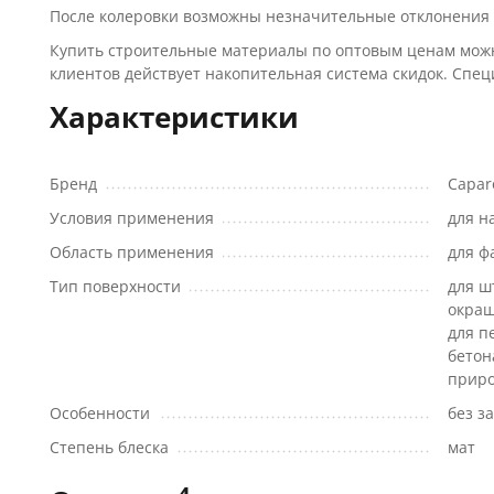
После колеровки возможны незначительные отклонения 
Купить строительные материалы по оптовым ценам можно
клиентов действует накопительная система скидок. Спе
Характеристики
Бренд
Capar
Условия применения
для н
Область применения
для ф
Тип поверхности
для ш
окраш
для п
бетон
приро
Особенности
без з
Степень блеска
мат