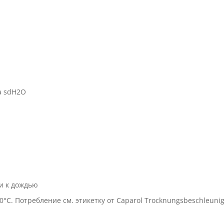
а sdH2O
и к дождью
°C. Потребление см. этикетку от Caparol Trocknungsbeschleunig