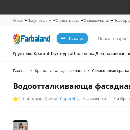
О нас
Покупателям
Студия цвета
Отзывы
Акции
Подбор 
Каталог
Грунтовка
Краска
Штукатурка
Шпаклевка
Декоративные п
Главная
Краска
Фасадная краска
Силиконовая краска
Водоотталкивающа фасадная 
К сравнению
5.0
4 отзыва
К избра
Бренд:
Caparol