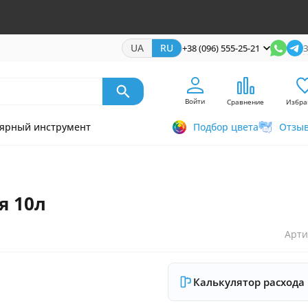
UA
RU
+38 (096) 555-25-21
З
Войти
Сравнение
Избра
ярный инструмент
Подбор цвета
Отзы
я 10л
Арти
Калькулятор расхода