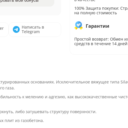
ровать мои бонусы
100% Защита покупки: Стр
на полную стоимость
Гарантии
Написать в
er
Telegram
Простой возврат: Обмен и
средств в течение 14 дней
ктурированных основаниях. Исключительное вяжущее типа SilaC
о газа.
табильность к мелению и адгезию, как высококачественные чис
кнуть, либо затушевать структуру поверхности.
х плит из газобетона.