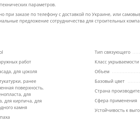
технических параметров.
 при заказе по телефону с доставкой по Украине, или самовыв
циальные предложение сотрудничества для строительных компа
ol
Тип связующего
аружных работ
Класс укрываемости
асада, для цоколя
Объем
тукатурки, ранее
Базовый цвет
енная поверхность,
Страна производите
енопласта, для
Сфера применения
а, для кирпича, для
дного камня
Устойчивость к выг
апаха