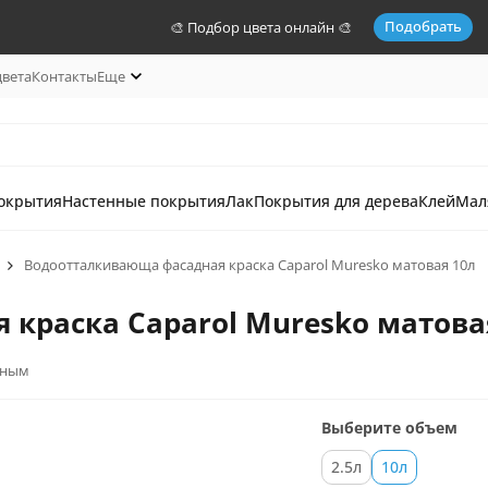
Подобрать
🎨 Подбор цвета онлайн 🎨
цвета
Контакты
Еще
окрытия
Настенные покрытия
Лак
Покрытия для дерева
Клей
Мал
Водоотталкивающа фасадная краска Caparol Muresko матовая 10л
краска Caparol Muresko матова
нным
Выберите объем
2.5л
10л