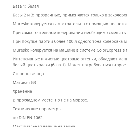
База 1: белая
Базы 2 и 3: прозрачные, применяются только в заколер
Muresko колеруется самостоятельно с помощью полнотоных
При самостоятельном колеровании необходимо смешать в
При покупке партии более 100 л одного тона колеровка м
Muresko колеруется на машине в системе ColorExpress в
Интенсивные и чистые цветовые оттенки, обладают мен
белый цвет краски (база 1). Может потребоваться второ
Степень глянца
Mатовая G3
Хранение
В прохладном месте, но не на морозе.
Технические параметры
по DIN EN 1062:
Максимальная величина зерна