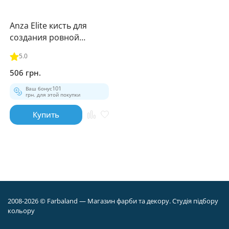
Anza Elite кисть для
создания ровной
поверхности (70мм)
5.0
506 грн.
Ваш бонус
101
грн. для этой покупки
Купить
2008-2026 © Farbaland — Магазин фарби та декору. Студія підбору
кольору