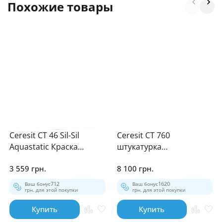
Похожие товары
Ceresit CT 46 Sil-Sil
Ceresit CT 760
Aquastatic Краска
штукатурка
фасадная силикон-
архитектурный бетон
3 559 грн.
8 100 грн.
силикатная 10л
20кг
Ваш бонус
712
Ваш бонус
1620
грн. для этой покупки
грн. для этой покупки
Купить
Купить