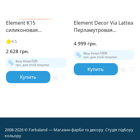
Element K15
Element Decor Via Lattea
силиконовая
Перламутровая
штукатурка барашек
штукатурка 5кг
4.5
4 999 грн.
25кг
2 628 грн.
Ваш бонус
1000
грн. для этой покупки
Ваш бонус
526
грн. для этой покупки
Купить
Купить
2008-2026 © Farbaland — Магазин фарби та декору. Студія підбору
кольору