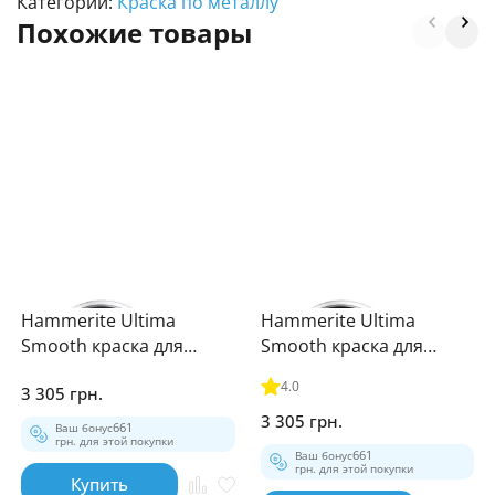
Категории:
Краска по металлу
Похожие товары
Hammerite Ultima
Hammerite Ultima
Smooth краска для
Smooth краска для
металла, темно-серая
металла, черная 2.2л
4.0
3 305 грн.
2.2л
3 305 грн.
Ваш бонус
661
грн. для этой покупки
Ваш бонус
661
грн. для этой покупки
Купить