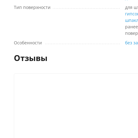
Тип поверхности
для ш
гипсо
шпакл
ранее
повер
Особенности
без з
Отзывы