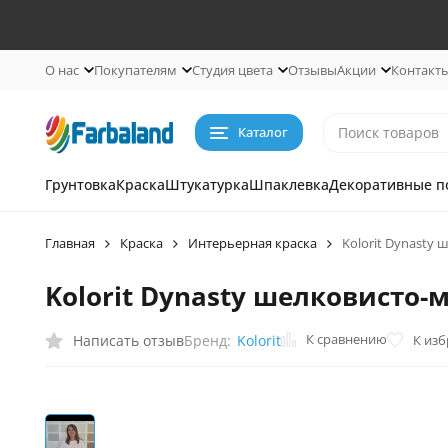
О нас
Покупателям
Студия цвета
Отзывы
Акции
Контакт
Каталог
Грунтовка
Краска
Штукатурка
Шпаклевка
Декоративные п
Главная
Краска
Интерьерная краска
Kolorit Dynasty​
Kolorit Dynasty​ шелковисто-
К сравнению
Написать отзыв
К из
Бренд:
Kolorit