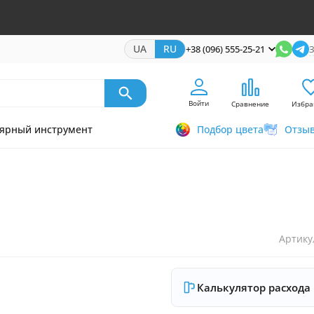
UA
RU
+38 (096) 555-25-21
З
Войти
Сравнение
Избра
ярный инструмент
Подбор цвета
Отзы
Артику
Калькулятор расхода