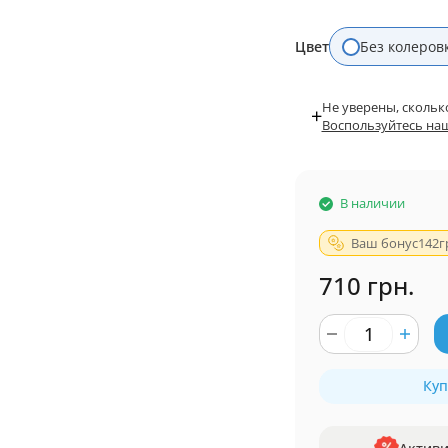
Цвет
Без колеров
Не уверены, скольк
+
Воспользуйтесь на
В наличии
Ваш бонус
142
г
710 грн.
Куп