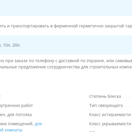
ить и транспортировать в фирменной герметично закрытой таре
л, 10л, 20л.
 при заказе по телефону с доставкой по Украине, или самовыв
циальные предложение сотрудничества для строительных компа
t
Степень блеска
нутренних работ
Тип связующего
тен, для потолка
Класс истираемости
ухих помещений,
для
Класс укрываемости
ой комнаты