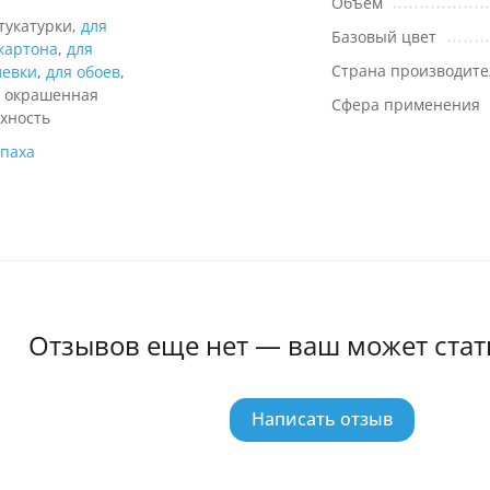
Объем
тукатурки,
для
Базовый цвет
картона
,
для
Страна производите
евки
,
для обоев
,
 окрашенная
Сфера применения
хность
апаха
Отзывов еще нет — ваш может стат
Написать отзыв