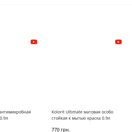
c антимикробная
Kolorit Ultimate матовая особо
0.9л
стойкая к мытью краска 0.9л
770 грн.