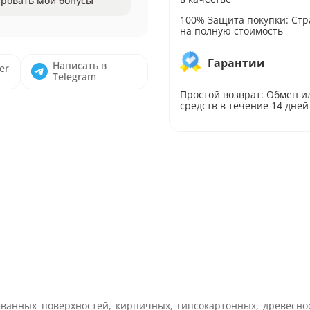
ровать мои бонусы
100% Защита покупки: Стр
на полную стоимость
Гарантии
Написать в
er
Telegram
Простой возврат: Обмен и
средств в течение 14 дней
ванных поверхностей, кирпичных, гипсокартонных, древесно