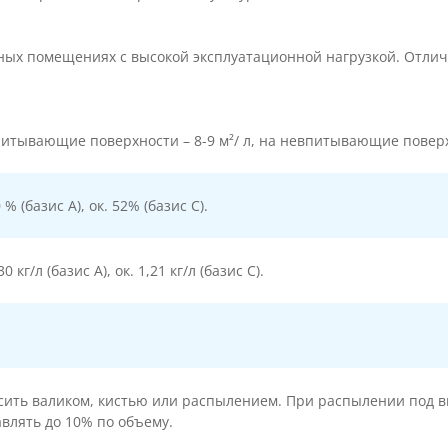
жных помещениях с высокой эксплуатационной нагрузкой. Отлич
итывающие поверхности – 8-9 м²/ л, на невпитывающие поверхн
0 % (базис А), ок. 52% (базис С).
30 кг/л (базис А), ок. 1,21 кг/л (базис С).
сить валиком, кистью или распылением. При распылении под вы
влять до 10% по объему.