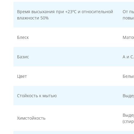
Время высыхания при +23ºС и относительной
От п
влажности 50%
повы
Блеск
Мато
Базис
А и С
Цвет
Белый
Стойкость к мытью
Выдер
Выде
Химстойкость
(спир