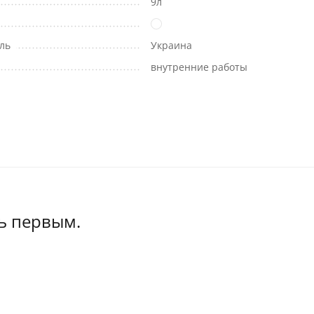
9л
ль
Украина
внутренние работы
ь первым.