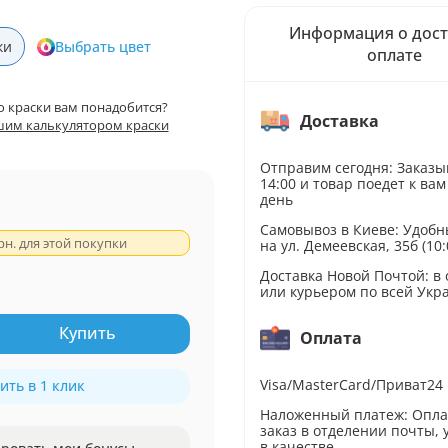
Информация о дост
ки
Выбрать цвет
оплате
о краски вам понадобится?
Доставка
шим калькулятором краски
Отправим сегодня: Заказы
14:00 и товар поедет к вам
день
Самовывоз в Киеве: Удобн
рн. для этой покупки
на ул. Демеевская, 35б (10:
Доставка Новой Почтой: в
или курьером по всей Укр
Купить
Оплата
Visa/MasterCard/Приват24
ить в 1 клик
Наложенный платеж: Опл
заказ в отделении почты,
в качестве