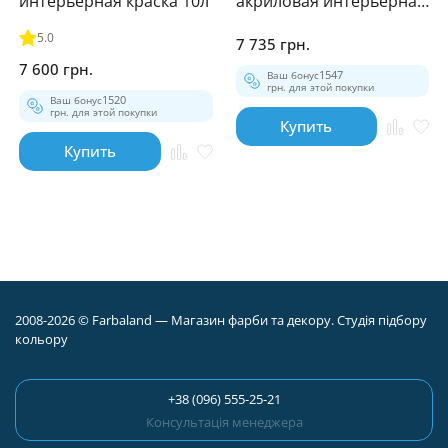
интерьерная краска 10л
акриловая интерьерная
грунтовка 10л
5.0
7 735 грн.
7 600 грн.
Ваш бонус
1547
грн. для этой покупки
Ваш бонус
1520
грн. для этой покупки
Купить
Купить
2008-2026 © Farbaland — Магазин фарби та декору. Студія підбору
кольору
+38 (096) 555-25-21
Консультація менеджера