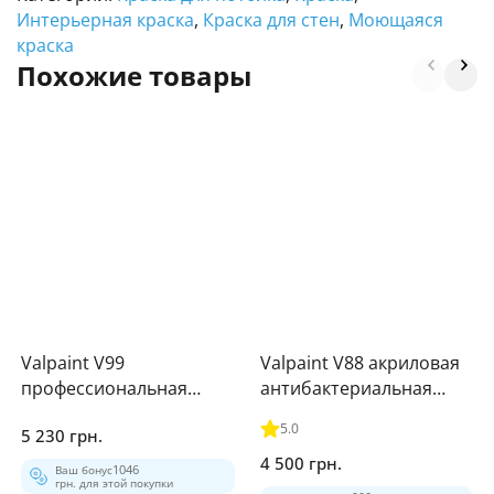
Интерьерная краска
,
Краска для стен
,
Моющаяся
краска
Похожие товары
Valpaint V99
Valpaint V88 акриловая
профессиональная
антибактериальная
краска с фильтрацией
краска
5.0
5 230 грн.
воздуха
4 500 грн.
Ваш бонус
1046
грн. для этой покупки