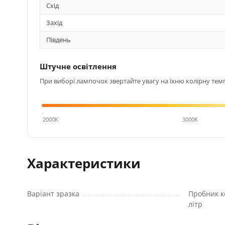
Схід
Захід
Південь
Штучне освітлення
При виборі лампочок звертайте увагу на їхню колірну темп
4000K
2000K
3000K
Характеристики
Варіант зразка
Пробник к
літр