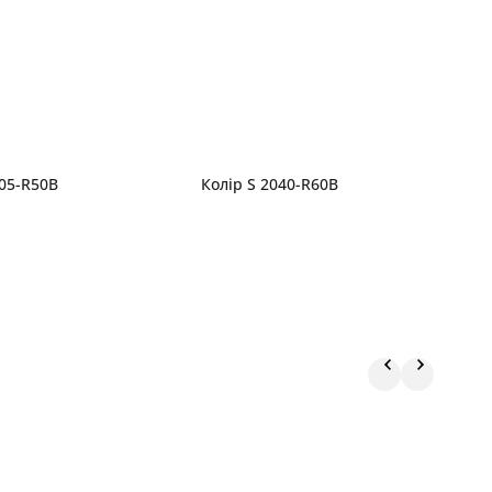
005-R50B
Колір S 2040-R60B
К