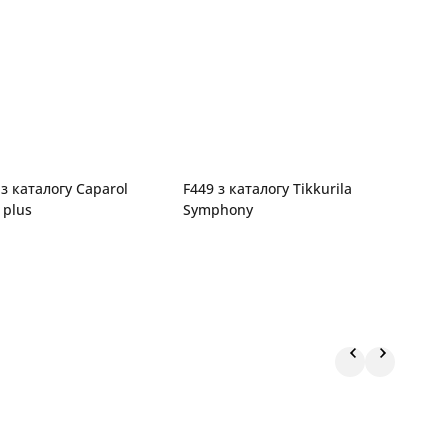
з каталогу Caparol
F449 з каталогу Tikkurila
G
 plus
Symphony
C