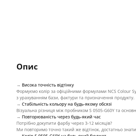
Опис
→
Висока точність відтінку
Формуємо колір за офіційними формулами NCS Colour S
з урахуванням бази, фактури та призначення продукту.
→
Стабільність кольору на будь-якому обсязі
Візуальна різниця між пробником S 0505-G60Y та основн
→
Повторюваність через будь-який час
Потрібно докупити фарбу через 3-12 місяців?
Ми повторимо точно такий же відтінок, достатньо знати
→
Колір S 0505-G60Y на будь-який бюджет