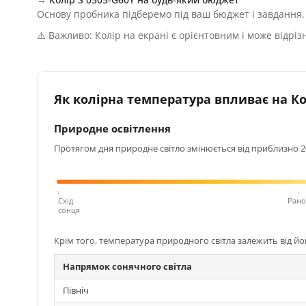
Основу пробника підберемо під ваш бюджет і завдання.
⚠️ Важливо: Колір на екрані є орієнтовним і може відріз
Як колірна температура впливає на Кол
Природне освітлення
Протягом дня природне світло змінюється від приблизно 200
Схід
Рано
сонця
Крім того, температура природного світла залежить від й
Напрямок сонячного світла
Північ