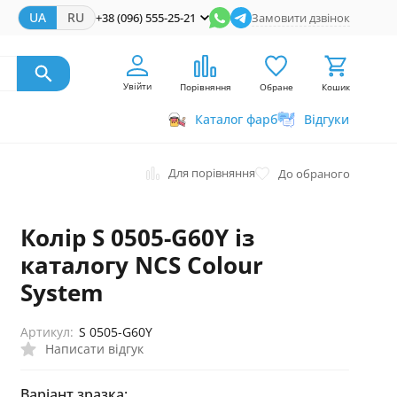
UA
RU
+38 (096) 555-25-21
Замовити дзвінок
Увійти
Порівняння
Обране
Кошик
Каталог фарб
Відгуки
Для порівняння
До обраного
Колір S 0505-G60Y із
каталогу NCS Colour
System
Артикул:
S 0505-G60Y
Написати відгук
Варіант зразка: