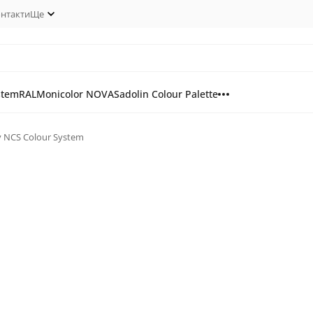
нтакти
Ще
stem
RAL
Monicolor NOVA
Sadolin Colour Palette
у NCS Colour System