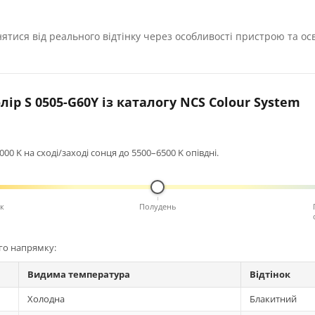
нятися від реального відтінку через особливості пристрою та ос
ір S 0505-G60Y із каталогу NCS Colour System
0 K на сході/заході сонця до 5500–6500 K опівдні.
к
Полудень
ого напрямку:
Видима температура
Відтінок
Холодна
Блакитний