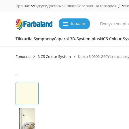
Про нас
Відгуки
Доставка
Оплата
Повернення товару
Акції
Ко
Каталог
Tikkurila Symphony
Caparol 3D-System plus
NCS Colour Sy
Головна
NCS Colour System
Колір S 0505-G60Y із каталог