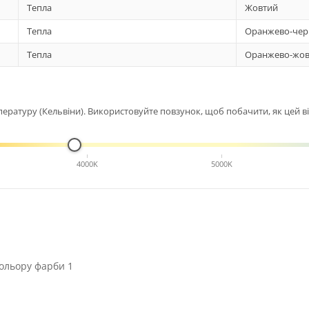
Тепла
Жовтий
Тепла
Оранжево-чер
Тепла
Оранжево-жов
ературу (Кельвіни). Використовуйте повзунок, щоб побачити, як цей від
4000K
5000K
ольору фарби 1