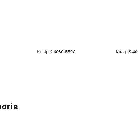
Колір S 6030-B50G
Колір S 4
огів