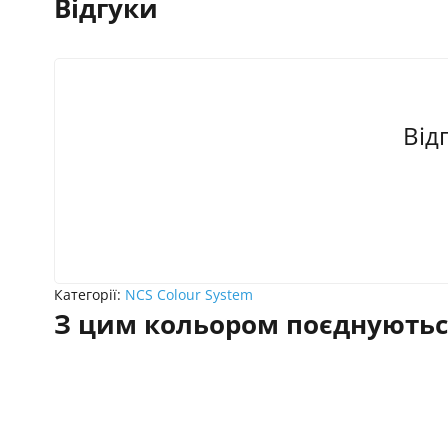
Відгуки
Від
Категорії:
NCS Colour System
З цим кольором поєднуютьс