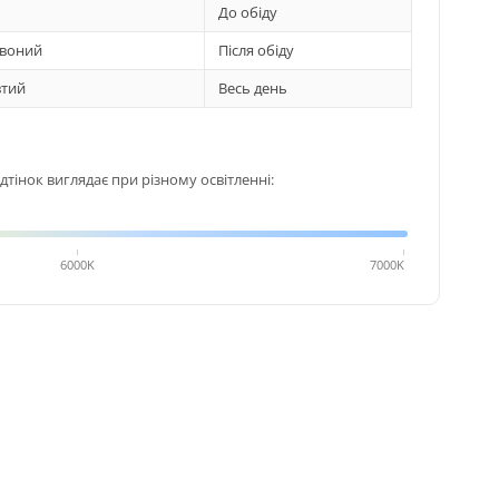
До обіду
воний
Після обіду
тий
Весь день
тінок виглядає при різному освітленні:
6000K
7000K