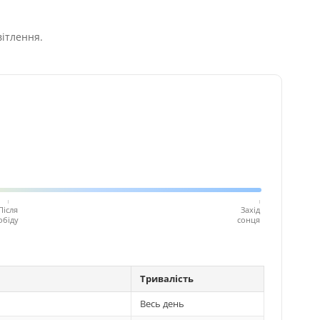
вітлення.
Після
Захід
обіду
сонця
Тривалість
Весь день