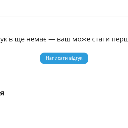
гуків ще немає — ваш може стати пер
Написати відгук
я