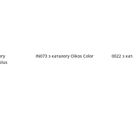
огу
IN073 з каталогу Oikos Color
0022 з кат
plus