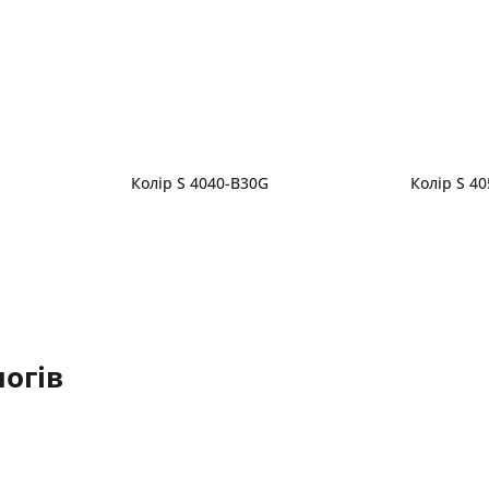
Колір S 4040-B30G
Колір S 4
огів