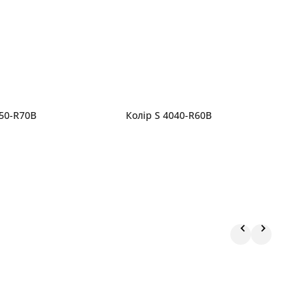
050-R70B
Колір S 4040-R60B
К