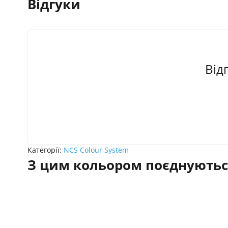
Відгуки
Від
Категорії:
NCS Colour System
З цим кольором поєднуютьс