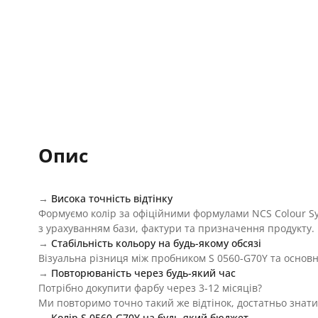
Опис
→
Висока точність відтінку
Формуємо колір за офіційними формулами NCS Colour S
з урахуванням бази, фактури та призначення продукту.
→
Стабільність кольору на будь-якому обсязі
Візуальна різниця між пробником S 0560-G70Y та основн
→
Повторюваність через будь-який час
Потрібно докупити фарбу через 3-12 місяців?
Ми повторимо точно такий же відтінок, достатньо знати
→
Колір S 0560-G70Y на будь-який бюджет