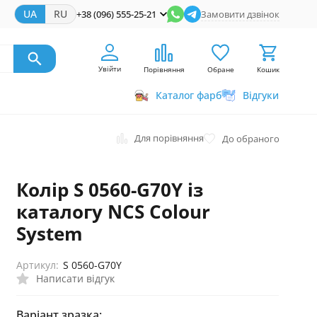
UA
RU
+38 (096) 555-25-21
Замовити дзвінок
Увійти
Порівняння
Обране
Кошик
Каталог фарб
Відгуки
Для порівняння
До обраного
Колір S 0560-G70Y із
каталогу NCS Colour
System
Артикул:
S 0560-G70Y
Написати відгук
Варіант зразка: