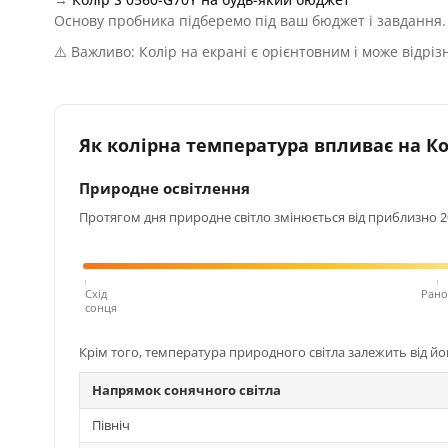
Основу пробника підберемо під ваш бюджет і завдання.
⚠️ Важливо: Колір на екрані є орієнтовним і може відріз
Як колірна температура впливає на Кол
Природне освітлення
Протягом дня природне світло змінюється від приблизно 200
Схід
Рано
сонця
Крім того, температура природного світла залежить від й
Напрямок сонячного світла
Північ