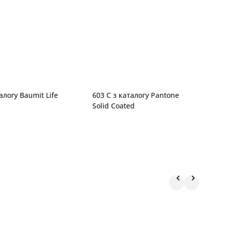
алогу Baumit Life
603 C з каталогу Pantone
R
Solid Coated