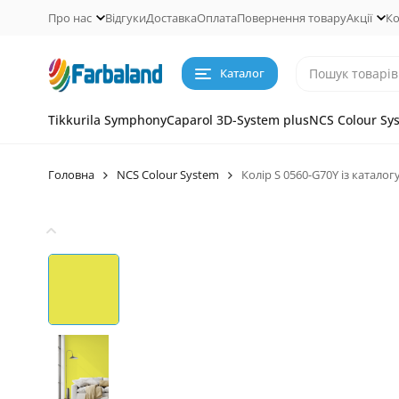
Про нас
Відгуки
Доставка
Оплата
Повернення товару
Акції
Ко
Каталог
Tikkurila Symphony
Caparol 3D-System plus
NCS Colour Sy
Головна
NCS Colour System
Колір S 0560-G70Y із каталог