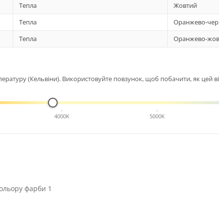
Тепла
Жовтий
Тепла
Оранжево-чер
Тепла
Оранжево-жов
ературу (Кельвіни). Використовуйте повзунок, щоб побачити, як цей від
4000K
5000K
ольору фарби 1