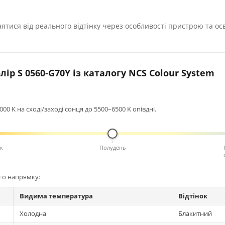
нятися від реального відтінку через особливості пристрою та ос
ір S 0560-G70Y із каталогу NCS Colour System
0 K на сході/заході сонця до 5500–6500 K опівдні.
к
Полудень
ого напрямку:
Видима температура
Відтінок
Холодна
Блакитний