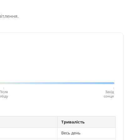
вітлення.
Після
Захід
обіду
сонця
Тривалість
Весь день