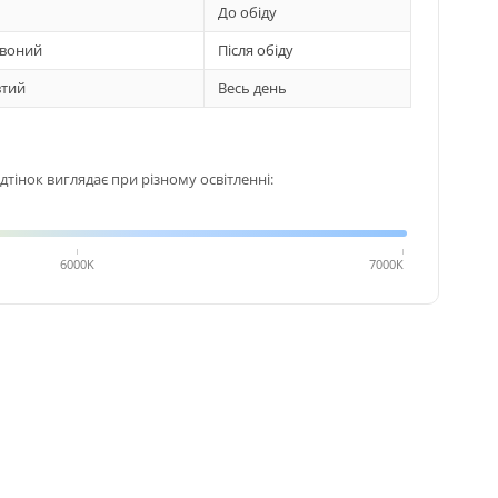
До обіду
воний
Після обіду
тий
Весь день
тінок виглядає при різному освітленні:
6000K
7000K