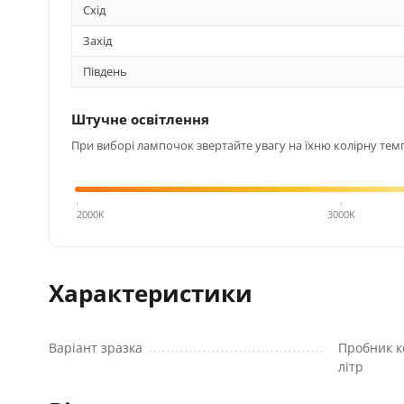
Схід
Захід
Південь
Штучне освітлення
При виборі лампочок звертайте увагу на їхню колірну темп
4000K
2000K
3000K
Характеристики
Варіант зразка
Пробник к
літр