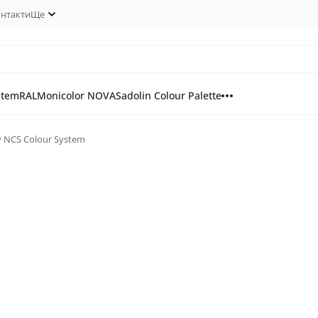
нтакти
Ще
stem
RAL
Monicolor NOVA
Sadolin Colour Palette
у NCS Colour System