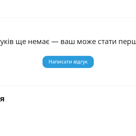
гуків ще немає — ваш може стати пер
Написати відгук
я