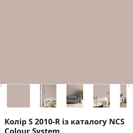
Колір S 2010-R із каталогу NCS
Colour System