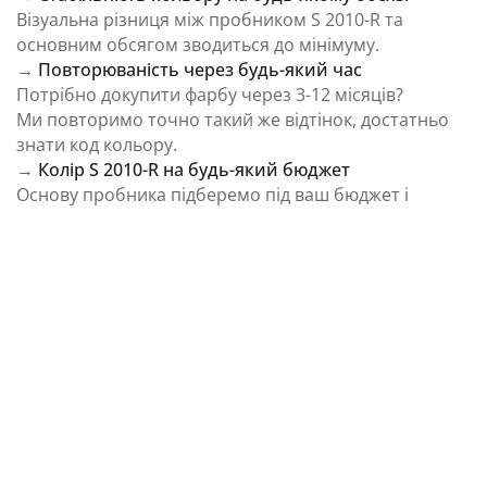
Візуальна різниця між пробником S 2010-R та
основним обсягом зводиться до мінімуму.
→
Повторюваність через будь-який час
Потрібно докупити фарбу через 3-12 місяців?
Ми повторимо точно такий же відтінок, достатньо
знати код кольору.
→
Колір S 2010-R на будь-який бюджет
Основу пробника підберемо під ваш бюджет і
завдання.
⚠️ Важливо: Колір на екрані є орієнтовним і може
відрізнятися від реального відтінку через
особливості пристрою та освітлення.
Як колірна температура впливає на Колір S
2010-R із каталогу NCS Colour System
Природне освітлення