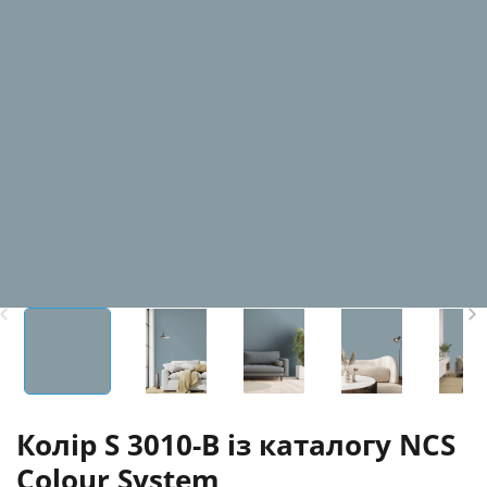
Колір S 3010-B із каталогу NCS
Colour System