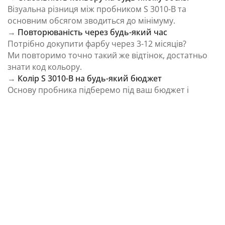
Візуальна різниця між пробником S 3010-B та
основним обсягом зводиться до мінімуму.
→
Повторюваність через будь-який час
Потрібно докупити фарбу через 3-12 місяців?
Ми повторимо точно такий же відтінок, достатньо
знати код кольору.
→
Колір S 3010-B на будь-який бюджет
Основу пробника підберемо під ваш бюджет і
завдання.
⚠️ Важливо: Колір на екрані є орієнтовним і може
відрізнятися від реального відтінку через
особливості пристрою та освітлення.
Як колірна температура впливає на Колір S
3010-B із каталогу NCS Colour System
Природне освітлення