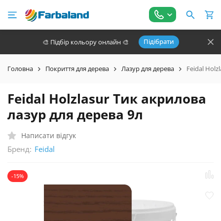
Підібрати
🎨 Підбір кольору онлайн 🎨
Головна
Покриття для дерева
Лазур для дерева
Feidal Holz
Feidal Holzlasur Тик акрилова
лазур для дерева 9л
Написати відгук
Бренд:
Feidal
-15%