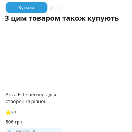
Купити
З цим товаром також купують
Anza Elite пензель для
створення рівної
поверхні (70мм)
5.0
506 грн.
Ваш бонус
101