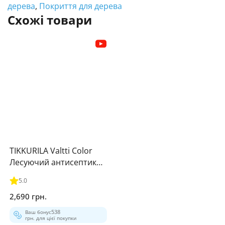
дерева
,
Покриття для дерева
Схожі товари
TIKKURILA Valtti Color
Лесуючий антисептик
для деревини
5.0
2,690 грн.
Ваш бонус
538
грн. для цієї покупки