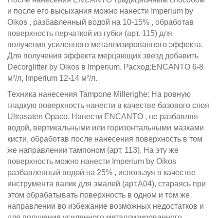
и после его высыхания можно нанести Imperium by
Oikos , разбавленный водой на 10-15% , обработав
поверхность перчаткой из губки (арт. 115) для
получения усиленного металлизированного эффекта.
Для получения эффекта мерцающих звезд добавить
Decorglitter by Oikos в Imperium. Расход:ENCANTO 6-8
м²/л, Imperium 12-14 м²/л.
Техника нанесения Tampone Millerighe: На ровную
гладкую поверхность нанести в качестве базового слоя
Ultrasaten Opaco. Нанести ENCANTO , не разбавляя
водой, вертикальными или горизонтальными мазками
кисти, обработав после нанесения поверхность в том
же направлении тампоном (арт. 113). На эту же
поверхность можно нанести Imperium by Oikos
разбавленный водой на 25% , используя в качестве
инструмента валик для эмалей (арт.А04), стараясь при
этом обрабатывать поверхность в одном и том же
направлении во избежание возможных недостатков и
для получения усиленного металлизированного