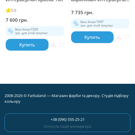
грунтовка 10л
5.0
7 735 грн.
7 600 грн.
Ваш бонус
1547
грн. для этой покупки
Ваш бонус
1520
грн. для этой покупки
Купить
Купить
2008-2026 © Farbaland — Магазин фарби та декору. Студія підбору
кольору
+38 (096) 555-25-21
Консультація менеджера