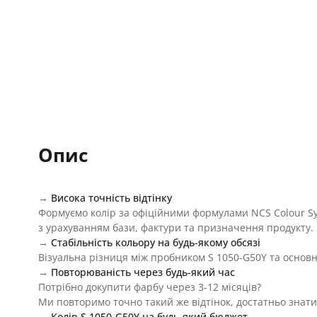
Опис
→
Висока точність відтінку
Формуємо колір за офіційними формулами NCS Colour S
з урахуванням бази, фактури та призначення продукту.
→
Стабільність кольору на будь-якому обсязі
Візуальна різниця між пробником S 1050-G50Y та основн
→
Повторюваність через будь-який час
Потрібно докупити фарбу через 3-12 місяців?
Ми повторимо точно такий же відтінок, достатньо знати
→
Колір S 1050-G50Y на будь-який бюджет