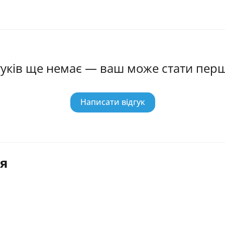
гуків ще немає — ваш може стати пер
Написати відгук
я