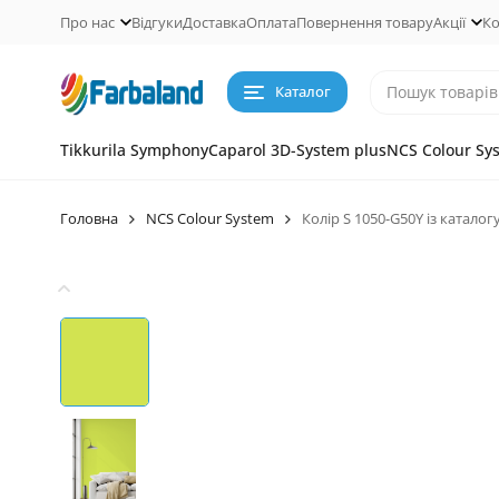
Про нас
Відгуки
Доставка
Оплата
Повернення товару
Акції
Ко
Каталог
Tikkurila Symphony
Caparol 3D-System plus
NCS Colour Sy
Головна
NCS Colour System
Колір S 1050-G50Y із каталог