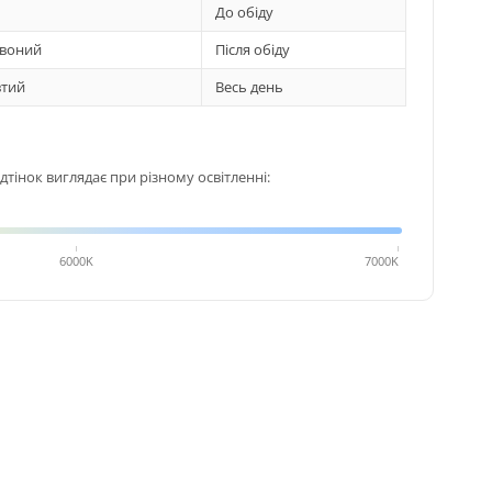
До обіду
воний
Після обіду
тий
Весь день
тінок виглядає при різному освітленні:
6000K
7000K