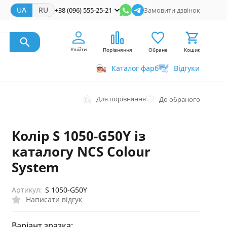
UA
RU
+38 (096) 555-25-21
Замовити дзвінок
Увійти
Порівняння
Обране
Кошик
Каталог фарб
Відгуки
Для порівняння
До обраного
Колір S 1050-G50Y із
каталогу NCS Colour
System
Артикул:
S 1050-G50Y
Написати відгук
Варіант зразка: