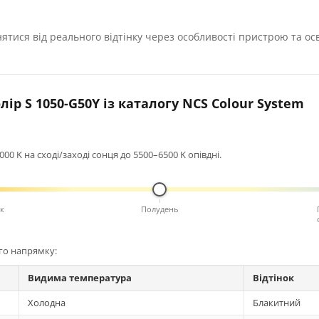
нятися від реального відтінку через особливості пристрою та ос
ір S 1050-G50Y із каталогу NCS Colour System
0 K на сході/заході сонця до 5500–6500 K опівдні.
к
Полудень
ого напрямку:
Видима температура
Відтінок
Холодна
Блакитний