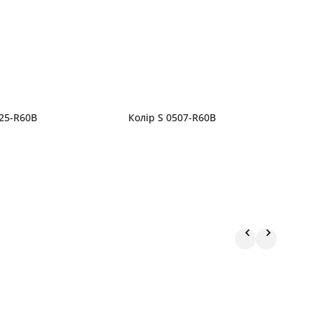
525-R60B
Колір S 0507-R60B
К