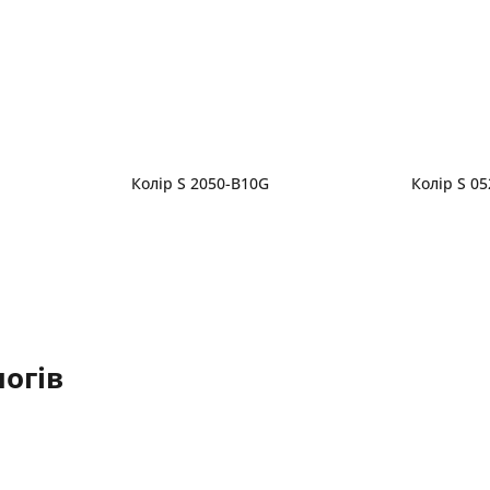
Колір S 2050-B10G
Колір S 0
огів