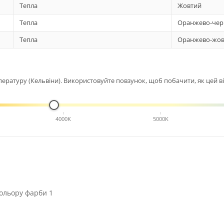
Тепла
Жовтий
Тепла
Оранжево-чер
Тепла
Оранжево-жов
ературу (Кельвіни). Використовуйте повзунок, щоб побачити, як цей від
4000K
5000K
ольору фарби 1