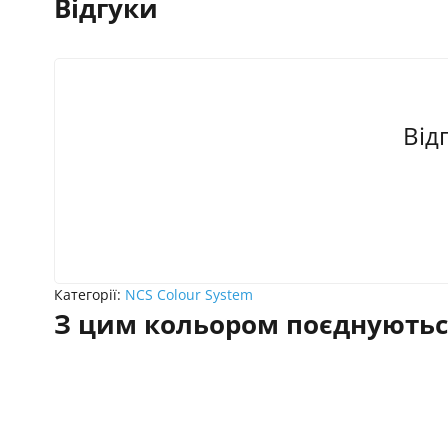
Відгуки
Від
Категорії:
NCS Colour System
З цим кольором поєднуютьс