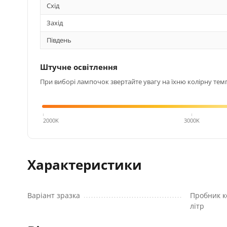
Схід
Захід
Південь
Штучне освітлення
При виборі лампочок звертайте увагу на їхню колірну темп
4000K
2000K
3000K
Характеристики
Варіант зразка
Пробник к
літр