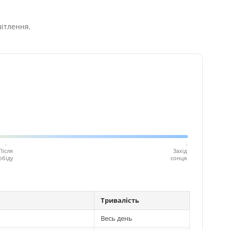
вітлення.
Після
Захід
обіду
сонця
Тривалість
Весь день