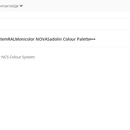
нтакти
Ще
stem
RAL
Monicolor NOVA
Sadolin Colour Palette
у NCS Colour System