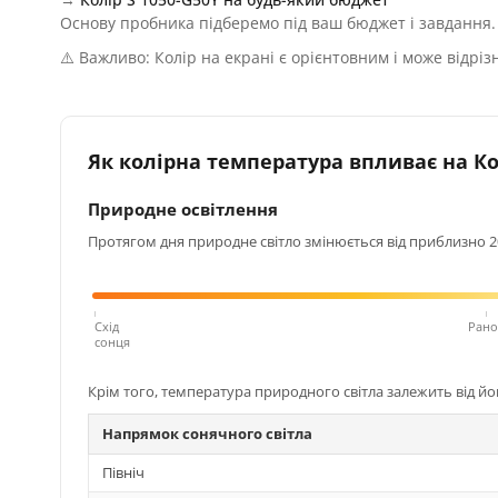
Основу пробника підберемо під ваш бюджет і завдання.
⚠️ Важливо: Колір на екрані є орієнтовним і може відріз
Як колірна температура впливає на Кол
Природне освітлення
Протягом дня природне світло змінюється від приблизно 200
Схід
Рано
сонця
Крім того, температура природного світла залежить від й
Напрямок сонячного світла
Північ