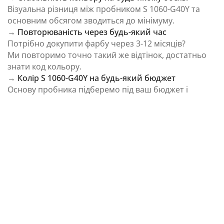
Візуальна різниця між пробником S 1060-G40Y та
основним обсягом зводиться до мінімуму.
→
Повторюваність через будь-який час
Потрібно докупити фарбу через 3-12 місяців?
Ми повторимо точно такий же відтінок, достатньо
знати код кольору.
→
Колір S 1060-G40Y на будь-який бюджет
Основу пробника підберемо під ваш бюджет і
завдання.
⚠️ Важливо: Колір на екрані є орієнтовним і може
відрізнятися від реального відтінку через
особливості пристрою та освітлення.
Як колірна температура впливає на Колір S
1060-G40Y із каталогу NCS Colour System
Природне освітлення