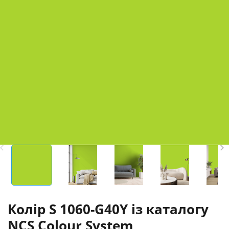
Колір S 1060-G40Y із каталогу
NCS Colour System