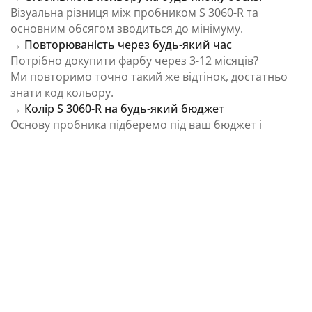
Візуальна різниця між пробником S 3060-R та
основним обсягом зводиться до мінімуму.
→
Повторюваність через будь-який час
Потрібно докупити фарбу через 3-12 місяців?
Ми повторимо точно такий же відтінок, достатньо
знати код кольору.
→
Колір S 3060-R на будь-який бюджет
Основу пробника підберемо під ваш бюджет і
завдання.
⚠️ Важливо: Колір на екрані є орієнтовним і може
відрізнятися від реального відтінку через
особливості пристрою та освітлення.
Як колірна температура впливає на Колір S
3060-R із каталогу NCS Colour System
Природне освітлення