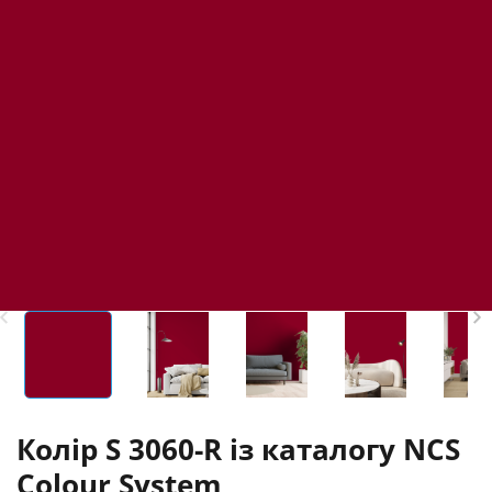
Колір S 3060-R із каталогу NCS
Colour System