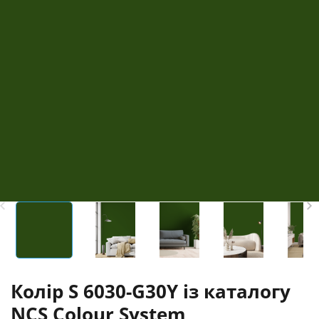
Колір S 6030-G30Y із каталогу
NCS Colour System