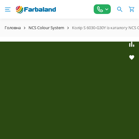
Головна
NCS Colour System
Колір S 6030-G30Y із каталогу NCS 