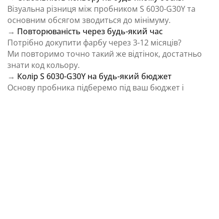
Візуальна різниця між пробником S 6030-G30Y та
основним обсягом зводиться до мінімуму.
→
Повторюваність через будь-який час
Потрібно докупити фарбу через 3-12 місяців?
Ми повторимо точно такий же відтінок, достатньо
знати код кольору.
→
Колір S 6030-G30Y на будь-який бюджет
Основу пробника підберемо під ваш бюджет і
завдання.
⚠️ Важливо: Колір на екрані є орієнтовним і може
відрізнятися від реального відтінку через
особливості пристрою та освітлення.
Як колірна температура впливає на Колір S
6030-G30Y із каталогу NCS Colour System
Природне освітлення